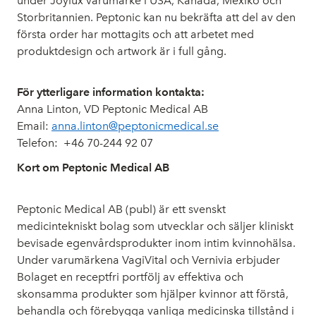
under Joylux varumärke i USA, Kanada, Mexiko och
Storbritannien. Peptonic kan nu bekräfta att del av den
första order har mottagits och att arbetet med
produktdesign och artwork är i full gång.
För ytterligare information kontakta:
Anna Linton, VD Peptonic Medical AB
Email:
anna.linton@peptonicmedical.se
Telefon:
+46 70-244 92 07
Kort om Peptonic Medical AB
Peptonic Medical AB (publ) är ett svenskt
medicintekniskt bolag som utvecklar och säljer kliniskt
bevisade egenvårdsprodukter inom intim kvinnohälsa.
Under varumärkena VagiVital och Vernivia erbjuder
Bolaget en receptfri portfölj av effektiva och
skonsamma produkter som hjälper kvinnor att förstå,
behandla och förebygga vanliga medicinska tillstånd i