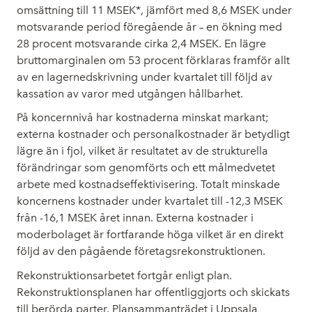
omsättning till 11 MSEK*, jämfört med 8,6 MSEK under
motsvarande period föregående år – en ökning med
28 procent motsvarande cirka 2,4 MSEK. En lägre
bruttomarginalen om 53 procent förklaras framför allt
av en lagernedskrivning under kvartalet till följd av
kassation av varor med utgången hållbarhet.
På koncernnivå har kostnaderna minskat markant;
externa kostnader och personalkostnader är betydligt
lägre än i fjol, vilket är resultatet av de strukturella
förändringar som genomförts och ett målmedvetet
arbete med kostnadseffektivisering. Totalt minskade
koncernens kostnader under kvartalet till -12,3 MSEK
från -16,1 MSEK året innan. Externa kostnader i
moderbolaget är fortfarande höga vilket är en direkt
följd av den pågående företagsrekonstruktionen.
Rekonstruktionsarbetet fortgår enligt plan.
Rekonstruktionsplanen har offentliggjorts och skickats
till berörda parter. Plansammanträdet i Uppsala