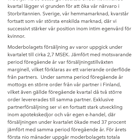
kvartal lägger vi grunden för att öka vår närvaro i
Storbritannien. Sverige, vår hemmamarknad, kvarstår
fortsatt som vår största enskilda marknad, där vi
successivt stärker vår position inom intim egenvård för
kvinnor.
Moderbolagets försäljning av varor uppgick under
kvartalet till cirka 2,7 MSEK. Jämfört med motsvarande
period föregående år var försäljningstillväxten
marginell, vilket förklaras av ett varierande orderflöde
från partners.
Under samma period föregående år
mottogs en större order från vår partner i Finland,
vilket även gällde föregående kvartal då två större
order levererades till samma partner. Exklusive
partnerförsäljning ser vi en fortsatt stark utveckling
inom apotekskedjor och vår egen e-handel, där
försäljningen under kvartalet ökade med 37 procent
jämfört med samma period föregående år. För årets
första nio månader uppgår moderbolagets totala