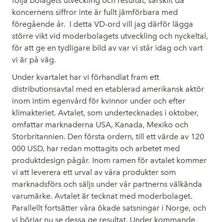
följa bolagets utveckling och resultat, särskilt då
koncernens siffror inte är fullt jämförbara med
föregående år.
I detta VD-ord vill jag därför lägga
större vikt vid moderbolagets utveckling och nyckeltal,
för att ge en tydligare bild av var vi står idag och vart
vi är på väg.
Under kvartalet har vi förhandlat fram ett
distributionsavtal med en etablerad amerikansk aktör
inom intim egenvård för kvinnor under och efter
klimakteriet. Avtalet, som undertecknades i oktober,
omfattar marknaderna USA, Kanada, Mexiko och
Storbritannien. Den första ordern, till ett värde av 120
000 USD, har redan mottagits och arbetet med
produktdesign pågår. Inom ramen för avtalet kommer
vi att leverera ett urval av våra produkter som
marknadsförs och säljs under vår partnerns välkända
varumärke. Avtalet är tecknat med moderbolaget.
Parallellt fortsätter våra ökade satsningar i Norge, och
vi börjar nu se dessa ge resultat. Under kommande