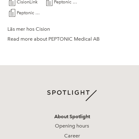
CisionLink
Peptonic Medical AB (publ) - Delårsrapport Q3 2025
Peptonic Medical AB publ - Offentliggör delårsrapport för det tredje kvartalet 2025
Läs mer hos Cision
Read more about PEPTONIC Medical AB
About Spotlight
Opening hours
Career