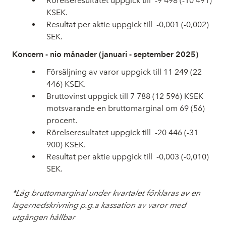
Rörelseresultatet uppgick till
-9 498 (-10 491)
KSEK.
Resultat per aktie uppgick till
-0,001 (-0,002)
SEK.
Koncern - nio månader (januari - september 2025)
Försäljning av varor uppgick till 11 249 (22
446) KSEK.
Bruttovinst uppgick till 7 788 (12 596) KSEK
motsvarande en bruttomarginal om 69 (56)
procent.
Rörelseresultatet uppgick till
-20 446 (-31
900) KSEK.
Resultat per aktie uppgick till
-0,003 (-0,010)
SEK.
*Låg bruttomarginal under kvartalet förklaras av en
lagernedskrivning p.g.a kassation av varor med
utgången hållbar