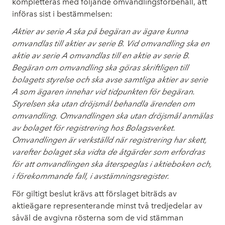
kompletteras med följande omvandlingsförbehåll, att
införas sist i bestämmelsen:
Aktier av serie A ska på begäran av ägare kunna
omvandlas till aktier av serie B. Vid omvandling ska en
aktie av serie A omvandlas till en aktie av serie B.
Begäran om omvandling ska göras skriftligen till
bolagets styrelse och ska avse samtliga aktier av serie
A som ägaren innehar vid tidpunkten för begäran.
Styrelsen ska utan dröjsmål behandla ärenden om
omvandling. Omvandlingen ska utan dröjsmål anmälas
av bolaget för registrering hos Bolagsverket.
Omvandlingen är verkställd när registrering har skett,
varefter bolaget ska vidta de åtgärder som erfordras
för att omvandlingen ska återspeglas i aktieboken och,
i förekommande fall, i avstämningsregister.
För giltigt beslut krävs att förslaget biträds av
aktieägare representerande minst två tredjedelar av
såväl de avgivna rösterna som de vid stämman