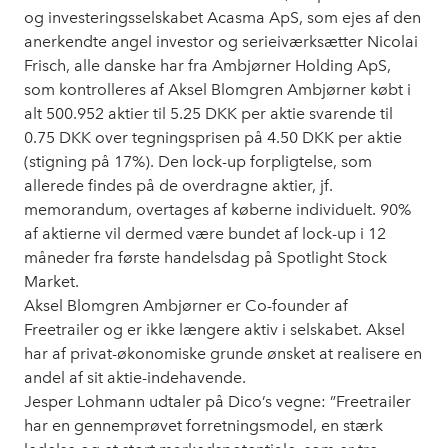
og investeringsselskabet Acasma ApS, som ejes af den
anerkendte angel investor og serieiværksætter Nicolai
Frisch, alle danske har fra Ambjørner Holding ApS,
som kontrolleres af Aksel Blomgren Ambjørner købt i
alt 500.952 aktier til 5.25 DKK per aktie svarende til
0.75 DKK over tegningsprisen på 4.50 DKK per aktie
(stigning på 17%). Den lock-up forpligtelse, som
allerede findes på de overdragne aktier, jf.
memorandum, overtages af køberne individuelt. 90%
af aktierne vil dermed være bundet af lock-up i 12
måneder fra første handelsdag på Spotlight Stock
Market.
Aksel Blomgren Ambjørner er Co-founder af
Freetrailer og er ikke længere aktiv i selskabet. Aksel
har af privat-økonomiske grunde ønsket at realisere en
andel af sit aktie-indehavende.
Jesper Lohmann udtaler på Dico’s vegne: ”Freetrailer
har en gennemprøvet forretningsmodel, en stærk