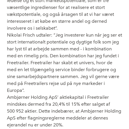
ledelse og et stort markedspotentiale, som er tre
væsentlige ingredienser for at realisere et stort
vækstpotentiale, og også årsagen til at vi har været
interesseret i at købe en større andel og derned
involvere os i selskabet”.
Nikolai Frisch udtaler: ”Jeg investerer kun når jeg ser et
stort internationalt potentiale og dygtige folk som jeg
har lyst til at arbejde sammen med - i kombination
med en rimelig pris. Den kombination har jeg fundet i
Freetrailer. Freetrailer har skabt et univers, hvor de
med en let tilgængelig service binder forbrugere og
sine samarbejdspartnere sammen. Jeg vil gerne være
med på Freetrailers rejse ud på nye markeder i
Europa”.
Ambjørner Holding ApS’ aktiekapital i Freetrailer
mindskes dermed fra 20,4% til 15% efter salget af
500 952 aktier. Dette indebærer, at Ambjørner Holding
ApS efter flagningsreglerne meddeler at dennes
ejerandel nu er under 20%.