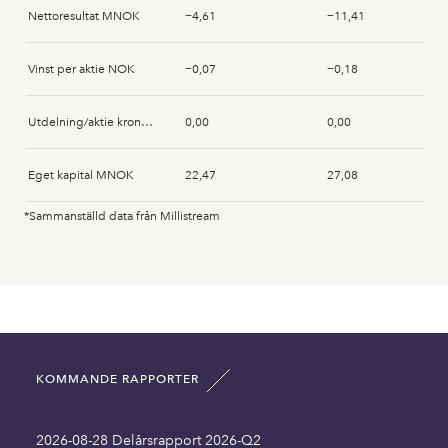
Nettoresultat MNOK
−4,61
−11,41
Ronny Hermansen
2024-11-22
Acquisition
Vinst per aktie NOK
−0,07
−0,18
Utdelning/aktie kronor NOK
0,00
0,00
Eget kapital MNOK
22,47
27,08
*Sammanställd data från Millistream
Anläggningstillgångar MNOK
3,67
3,99
Immateriella anläggningstillgångar MNOK
18,03
17,44
Omsättningstillgångar MNOK
27,51
31,07
KOMMANDE RAPPORTER
Summa tillgångar MNOK
49,21
52,45
2026-08-28 Delårsrapport 2026-Q2
Långfristiga skulder inklusive MNOK
8,72
6,40