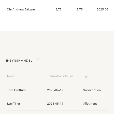
Ole Andreas Baksaas
2,75
2,75
2025-03-27
INSYNSHANDEL
Namn
Transaktionsdatum
Typ
Tore Grøttum
2025-06-12
Subscription
Lars Tiller
2025-05-19
Allotment