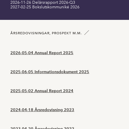
2026-11-26 Delårsrapport 2026-Q3
2027-02-25 Bokslutskommuniké 2026
Kortfristiga skulder MNOK
18,02
18,97
Antal aktier NOK
69087041,00
69087041,00
ÅRSREDOVISNINGAR, PROSPEKT M.M.
2026-05-04 Annual Report 2025
2025-06-05 Informationsdokument 2025
2025-05-02 Annual Report 2024
2024-04-18 Årsredovisning 2023
2023-04-20 Årsredovisning 2022