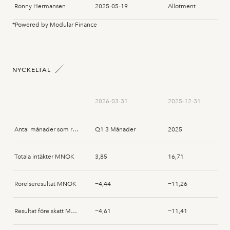
Ronny Hermansen
2025-05-19
Allotment
*Powered by Modular Finance
Rune Sørum
2025-05-19
Subscription
Christina Casén
2025-05-19
Subscription
NYCKELTAL
Ove Öhman
2025-05-19
Subscription
2026-03-31
2025-12-31
Morten Jurs
2025-05-19
Subscription
Antal månader som rapporten avser
Q1 3 Månader
2025
Tore Grøttum
2025-05-19
Subscription
Totala intäkter MNOK
3,85
16,71
Thorvald Steen
2025-05-19
Subscription
Rörelseresultat MNOK
−4,44
−11,26
Kari Furu
2025-05-19
Allotment
Resultat före skatt MNOK
−4,61
−11,41
Lars Tiller
2024-11-22
Acquisition