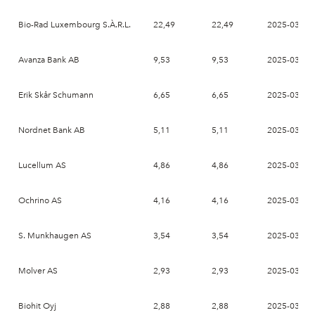
Bio-Rad Luxembourg S.À.R.L.
22,49
22,49
2025-03-27
Avanza Bank AB
9,53
9,53
2025-03-27
Erik Skår Schumann
6,65
6,65
2025-03-27
Nordnet Bank AB
5,11
5,11
2025-03-27
Lucellum AS
4,86
4,86
2025-03-27
Ochrino AS
4,16
4,16
2025-03-27
S. Munkhaugen AS
3,54
3,54
2025-03-27
Molver AS
2,93
2,93
2025-03-27
Biohit Oyj
2,88
2,88
2025-03-27