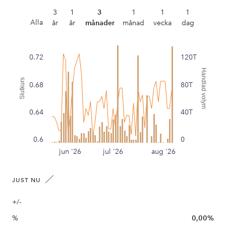
3
1
3
1
1
1
Alla
år
år
månader
månad
vecka
dag
0.72
120T
Handlad volym
Slutkurs
0.68
80T
0.64
40T
0.6
0
jun '26
jul '26
aug '26
JUST NU
+/-
%
0,00%