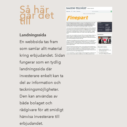
Så här
går det
till
Landningssida
En webbsida tas fram
som samlar allt material
kring erbjudandet. Sidan
fungerar som en tydlig
landningssida där
investerare enkelt kan ta
del av information och
teckningsmöjligheter.
Den kan användas av
både bolaget och
rådgivare för att smidigt
hänvisa investerare till
erbjudandet.