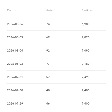
15:41
AVA
SWB
Datum
Antal
Slutkurs
15:41
SSWM
SWB
2026-08-06
74
6,980
15:41
AVA
SWB
2026-08-05
69
7,020
15:36
SSWM
NON
2026-08-04
92
7,090
15:35
SSWM
NON
2026-08-03
77
7,180
15:33
SSWM
NON
2026-07-31
57
7,490
15:33
SSWM
NON
2026-07-30
40
7,400
15:33
SSWM
AVA
2026-07-29
46
7,400