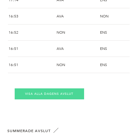
17:14
AVA
ENS
16:53
AVA
NON
16:52
NON
ENS
16:51
AVA
ENS
16:51
NON
ENS
16:36
AVA
NRD
VISA ALLA DAGENS AVSLUT
16:36
SWB
NRD
16:36
AVA
NRD
16:28
AVA
NON
SUMMERADE AVSLUT