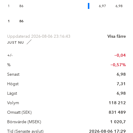
1
86
6,97
6,98
1
86
Uppdaterad 2026-08-06 23:16:43
Visa färre
JUST NU
+/-
−0,04
%
−0,57%
Senast
6,98
Högst
7,31
Lägst
6,98
Volym
118 212
Omsatt (SEK)
831 489
Börsvärde (MSEK)
1 020,7
Tid (Senaste avslut)
2026-08-06 17:29