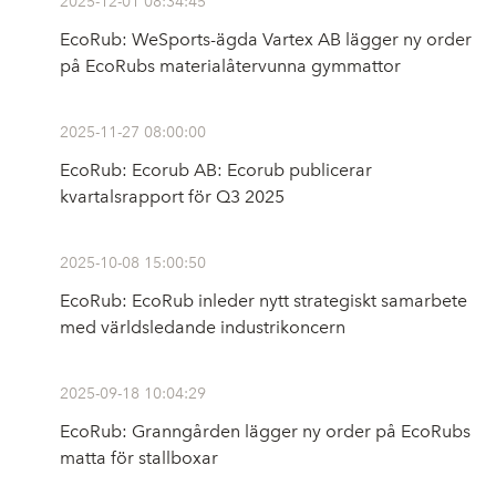
2025-12-01 08:34:45
EcoRub: WeSports-ägda Vartex AB lägger ny order
på EcoRubs materialåtervunna gymmattor
2025-11-27 08:00:00
EcoRub: Ecorub AB: Ecorub publicerar
kvartalsrapport för Q3 2025
2025-10-08 15:00:50
EcoRub: EcoRub inleder nytt strategiskt samarbete
med världsledande industrikoncern
2025-09-18 10:04:29
EcoRub: Granngården lägger ny order på EcoRubs
matta för stallboxar