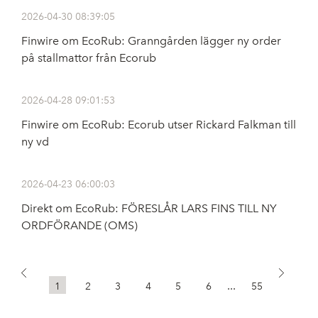
2026-04-30 08:39:05
Finwire om EcoRub: Granngården lägger ny order
på stallmattor från Ecorub
2026-04-28 09:01:53
Finwire om EcoRub: Ecorub utser Rickard Falkman till
ny vd
2026-04-23 06:00:03
Direkt om EcoRub: FÖRESLÅR LARS FINS TILL NY
ORDFÖRANDE (OMS)
...
1
2
3
4
5
6
55