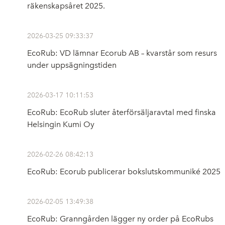
räkenskapsåret 2025.
2026-03-25 09:33:37
EcoRub: VD lämnar Ecorub AB – kvarstår som resurs
under uppsägningstiden
2026-03-17 10:11:53
EcoRub: EcoRub sluter återförsäljaravtal med finska
Helsingin Kumi Oy
2026-02-26 08:42:13
EcoRub: Ecorub publicerar bokslutskommuniké 2025
2026-02-05 13:49:38
EcoRub: Granngården lägger ny order på EcoRubs