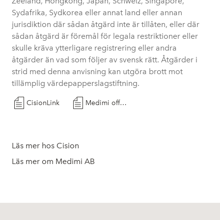
Zeeland, Hongkong, Japan, Schweiz, Singapore,
Sydafrika, Sydkorea eller annat land eller annan
jurisdiktion där sådan åtgärd inte är tillåten, eller där
sådan åtgärd är föremål för legala restriktioner eller
skulle kräva ytterligare registrering eller andra
åtgärder än vad som följer av svensk rätt. Åtgärder i
strid med denna anvisning kan utgöra brott mot
tillämplig värdepapperslagstiftning.
CisionLink
Medimi offentliggör emission 21 november 2023
Läs mer hos Cision
Läs mer om Medimi AB