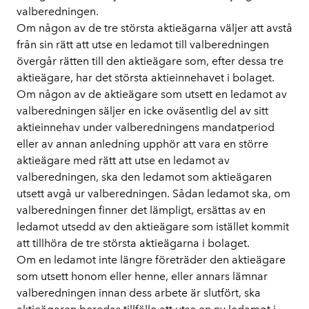
valberedningen.
Om någon av de tre största aktieägarna väljer att avstå
från sin rätt att utse en ledamot till valberedningen
övergår rätten till den aktieägare som, efter dessa tre
aktieägare, har det största aktieinnehavet i bolaget.
Om någon av de aktieägare som utsett en ledamot av
valberedningen säljer en icke oväsentlig del av sitt
aktieinnehav under valberedningens mandatperiod
eller av annan anledning upphör att vara en större
aktieägare med rätt att utse en ledamot av
valberedningen, ska den ledamot som aktieägaren
utsett avgå ur valberedningen. Sådan ledamot ska, om
valberedningen finner det lämpligt, ersättas av en
ledamot utsedd av den aktieägare som istället kommit
att tillhöra de tre största aktieägarna i bolaget.
Om en ledamot inte längre företräder den aktieägare
som utsett honom eller henne, eller annars lämnar
valberedningen innan dess arbete är slutfört, ska