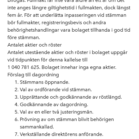
bifogas. Fullmakt får inte vara äldre än ett år om det
inte anges längre giltighetstid i fullmakten, dock längst
fem år. För att underlätta inpasseringen vid stämman
bör fullmakter, registreringsbevis och andra
behörighetshandlingar vara bolaget tillhanda i god tid
före stämman.
Antalet aktier och röster
Antalet utestående aktier och röster i bolaget uppgår
vid tidpunkten för denna kallelse till
1 040 781 625. Bolaget innehar inga egna aktier.
Förslag till dagordning
Stämmans öppnande.
Val av ordförande vid stämman.
Upprättande och godkännande av röstlängd.
Godkännande av dagordning.
Val av en eller två justeringsmän.
Prövning av om stämman blivit behörigen
sammankallad.
Verkställande direktörens anförande.