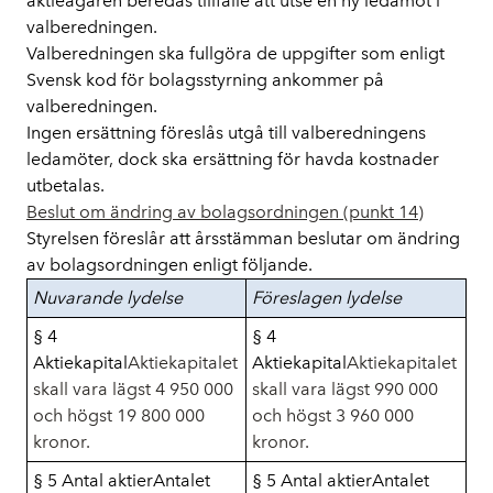
aktieägaren beredas tillfälle att utse en ny ledamot i
valberedningen.
Valberedningen ska fullgöra de uppgifter som enligt
Svensk kod för bolagsstyrning ankommer på
valberedningen.
Ingen ersättning föreslås utgå till valberedningens
ledamöter, dock ska ersättning för havda kostnader
utbetalas.
Beslut om ändring av bolagsordningen (punkt 14)
Styrelsen föreslår att årsstämman beslutar om ändring
av bolagsordningen enligt följande.
Nuvarande lydelse
Föreslagen lydelse
§ 4
§ 4
Aktiekapital
Aktiekapitalet
Aktiekapital
Aktiekapitalet
skall vara lägst 4 950 000
skall vara lägst 990 000
och högst 19 800 000
och högst 3 960 000
kronor.
kronor.
§ 5 Antal aktier
Antalet
§ 5 Antal aktier
Antalet