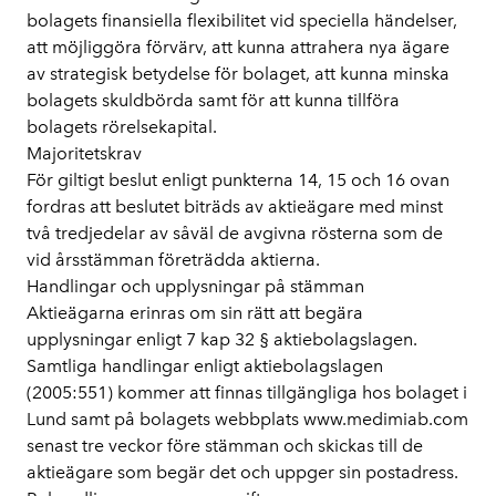
bolagets finansiella flexibilitet vid speciella händelser,
att möjliggöra förvärv, att kunna attrahera nya ägare
av strategisk betydelse för bolaget, att kunna minska
bolagets skuldbörda samt för att kunna tillföra
bolagets rörelsekapital.
Majoritetskrav
För giltigt beslut enligt punkterna 14, 15 och 16 ovan
fordras att beslutet biträds av aktieägare med minst
två tredjedelar av såväl de avgivna rösterna som de
vid årsstämman företrädda aktierna.
Handlingar och upplysningar på stämman
Aktieägarna erinras om sin rätt att begära
upplysningar enligt 7 kap 32 § aktiebolagslagen.
Samtliga handlingar enligt aktiebolagslagen
(2005:551) kommer att finnas tillgängliga hos bolaget i
Lund samt på bolagets webbplats www.medimiab.com
senast tre veckor före stämman och skickas till de
aktieägare som begär det och uppger sin postadress.