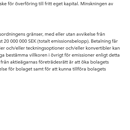
för överföring till fritt eget kapital. Minskningen av
gsordningens gränser, med eller utan avvikelse från
t 20 000 000 SEK (totalt emissionsbelopp). Betalning får
ier och/eller teckningsoptioner och/eller konvertibler kan
a bestämma villkoren i övrigt för emissioner enligt detta
från aktieägarnas företrädesrätt är att öka bolagets
else för bolaget samt för att kunna tillföra bolagets