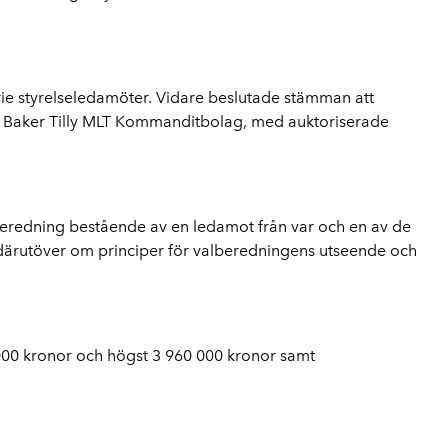
ie styrelseledamöter. Vidare beslutade stämman att
sor Baker Tilly MLT Kommanditbolag, med auktoriserade
beredning bestående av en ledamot från var och en av de
 därutöver om principer för valberedningens utseende och
000 kronor och högst 3 960 000 kronor samt