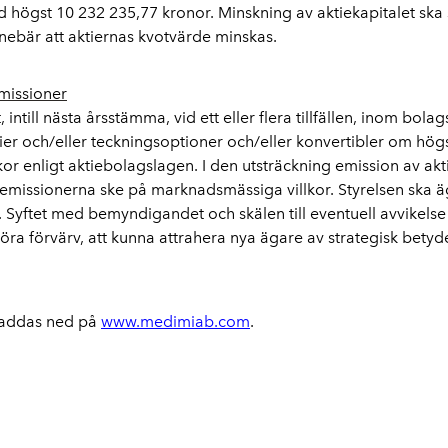
gst 10 232 235,77 kronor. Minskning av aktiekapitalet ska ske 
innebär att aktiernas kvotvärde minskas.
missioner
ntill nästa årsstämma, vid ett eller flera tillfällen, inom bola
ier och/eller teckningsoptioner och/eller konvertibler om högs
or enligt aktiebolagslagen. I den utsträckning emission av akt
 emissionerna ske på marknadsmässiga villkor. Styrelsen ska äg
Syftet med bemyndigandet och skälen till eventuell avvikelse 
iggöra förvärv, att kunna attrahera nya ägare av strategisk betyd
 laddas ned på
www.medimiab.com
.