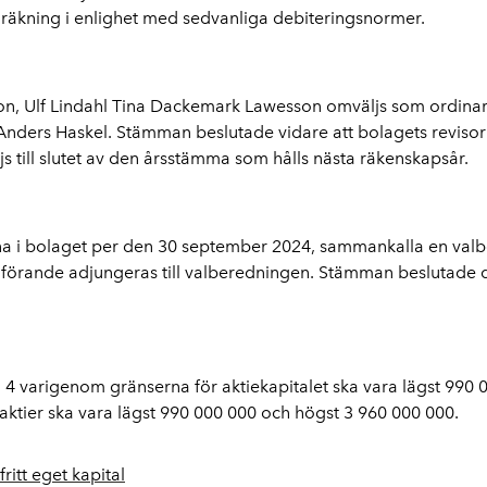
d räkning i enlighet med sedvanliga debiteringsnormer.
on, Ulf Lindahl Tina Dackemark Lawesson omväljs som ordinar
s Anders Haskel. Stämman beslutade vidare att bolagets revi
 till slutet av den årsstämma som hålls nästa räkenskapsår.
na i bolaget per den 30 september 2024, sammankalla en val
ordförande adjungeras till valberedningen. Stämman beslutade
 varigenom gränserna för aktiekapitalet ska vara lägst 990 
ktier ska vara lägst 990 000 000 och högst 3 960 000 000.
ritt eget kapital