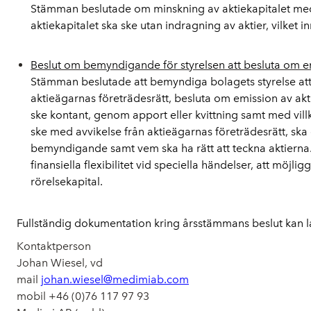
Stämman beslutade om minskning av aktiekapitalet med hö
aktiekapitalet ska ske utan indragning av aktier, vilket 
Beslut om bemyndigande för styrelsen att besluta om e
Stämman beslutade att bemyndiga bolagets styrelse att, i
aktieägarnas företrädesrätt, besluta om emission av akt
ske kontant, genom apport eller kvittning samt med villk
ske med avvikelse från aktieägarnas företrädesrätt, ska
bemyndigande samt vem ska ha rätt att teckna aktierna. 
finansiella flexibilitet vid speciella händelser, att möjl
rörelsekapital.
Fullständig dokumentation kring årsstämmans beslut kan
Kontaktperson
Johan Wiesel, vd
mail
johan.wiesel@medimiab.com
mobil +46 (0)76 117 97 93