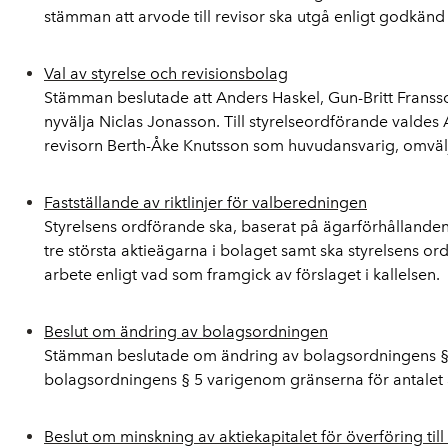
stämman att arvode till revisor ska utgå enligt godkän
Val av styrelse och revisionsbolag
Stämman beslutade att Anders Haskel, Gun-Britt Franss
nyvälja Niclas Jonasson. Till styrelseordförande valde
revisorn Berth-Åke Knutsson som huvudansvarig, omväljs
Fastställande av riktlinjer för valberedningen
Styrelsens ordförande ska, baserat på ägarförhållande
tre största aktieägarna i bolaget samt ska styrelsens 
arbete enligt vad som framgick av förslaget i kallelsen.
Beslut om ändring av bolagsordningen
Stämman beslutade om ändring av bolagsordningens § 4
bolagsordningens § 5 varigenom gränserna för antalet a
Beslut om minskning av aktiekapitalet för överföring till f