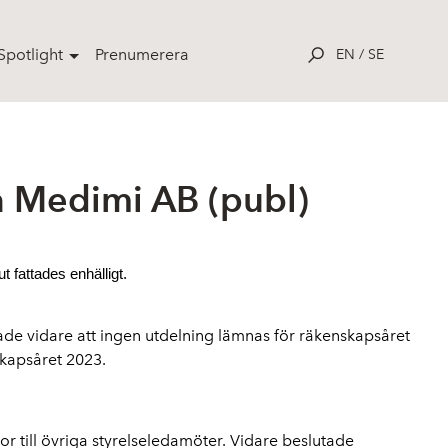
potlight
Prenumerera
EN
/
SE
 Medimi AB (publ)
 fattades enhälligt.
ade vidare att ingen utdelning lämnas för räkenskapsåret
skapsåret 2023.
 till övriga styrelseledamöter. Vidare beslutade