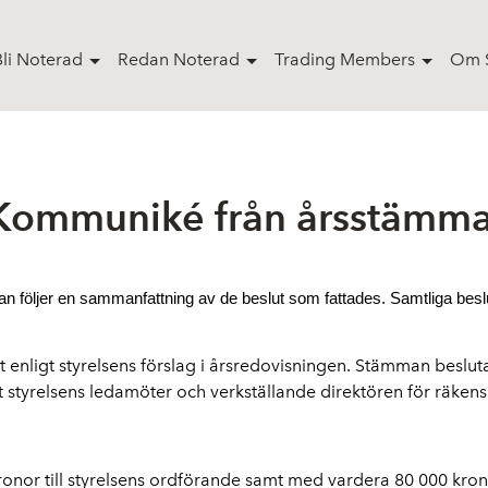
Bli Noterad
Redan Noterad
Trading Members
Om S
Kommuniké från årsstämma
n följer en sammanfattning av de beslut som fattades. Samtliga beslut
 enligt styrelsens förslag i årsredovisningen. Stämman beslut
 styrelsens ledamöter och verkställande direktören för räken
or till styrelsens ordförande samt med vardera 80 000 kronor