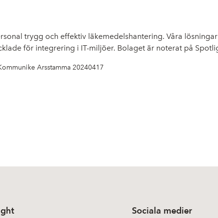
nal trygg och effektiv läkemedelshantering. Våra lösningar om
lade för integrering i IT-miljöer. Bolaget är noterat på Spotli
Kommunike Arsstamma 20240417
ight
Sociala medier