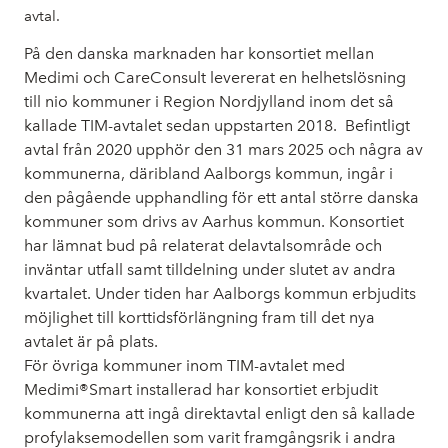
avtal.
På den danska marknaden har konsortiet mellan
Medimi och CareConsult levererat en helhetslösning
till nio kommuner i Region Nordjylland inom det så
kallade TIM-avtalet sedan uppstarten 2018. Befintligt
avtal från 2020 upphör den 31 mars 2025 och några av
kommunerna, däribland Aalborgs kommun, ingår i
den pågående upphandling för ett antal större danska
kommuner som drivs av Aarhus kommun. Konsortiet
har lämnat bud på relaterat delavtalsområde och
inväntar utfall samt tilldelning under slutet av andra
kvartalet. Under tiden har Aalborgs kommun erbjudits
möjlighet till korttidsförlängning fram till det nya
avtalet är på plats.
För övriga kommuner inom TIM-avtalet med
Medimi®Smart installerad har konsortiet erbjudit
kommunerna att ingå direktavtal enligt den så kallade
profylaksemodellen som varit framgångsrik i andra