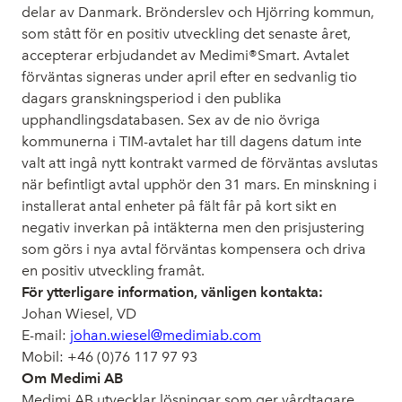
delar av Danmark. Brönderslev och Hjörring kommun,
som stått för en positiv utveckling det senaste året,
accepterar erbjudandet av Medimi®Smart. Avtalet
förväntas signeras under april efter en sedvanlig tio
dagars granskningsperiod i den publika
upphandlingsdatabasen. Sex av de nio övriga
kommunerna i TIM-avtalet har till dagens datum inte
valt att ingå nytt kontrakt varmed de förväntas avslutas
när befintligt avtal upphör den 31 mars. En minskning i
installerat antal enheter på fält får på kort sikt en
negativ inverkan på intäkterna men den prisjustering
som görs i nya avtal förväntas kompensera och driva
en positiv utveckling framåt.
För ytterligare information, vänligen kontakta:
Johan Wiesel, VD
E-mail:
johan.wiesel@medimiab.com
Mobil: +46 (0)76 117 97 93
Om Medimi AB
Medimi AB utvecklar lösningar som ger vårdtagare