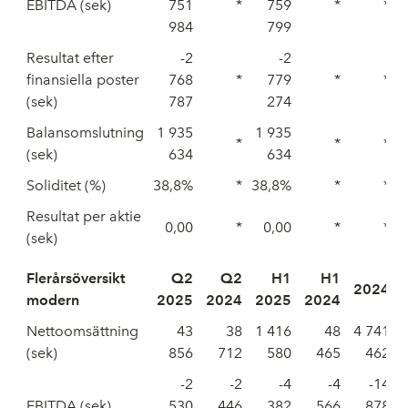
EBITDA (sek)
751
*
759
*
*
984
799
Resultat efter
-2
-2
finansiella poster
768
*
779
*
*
(sek)
787
274
Balansomslutning
1 935
1 935
*
*
*
(sek)
634
634
Soliditet (%)
38,8%
*
38,8%
*
*
Resultat per aktie
0,00
*
0,00
*
*
(sek)
Flerårsöversikt
Q2
Q2
H1
H1
2024
modern
2025
2024
2025
2024
Nettoomsättning
43
38
1 416
48
4 741
(sek)
856
712
580
465
462
-2
-2
-4
-4
-14
EBITDA (sek)
530
446
382
566
878