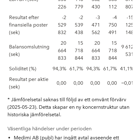
226
779
430
112
807
Resultat efter
-2
-2
-3
-4
-15
finansiella poster
529
539
471
750
125
(sek)
832
438
562
491
148
20
15
20
15
Balansomslutning
9 612
664
718
664
718
(sek)
531
833
844
833
844
Soliditet (%)
94,3%
61,7%
94,3%
61,7%
41,1%
Resultat per aktie
0,00
0,00
0,00
0,00
−0,01
(sek)
* Jämförelsetal saknas till följd av ett omvänt förvärv 
(2025-05-23). Detta skapar en ny koncernstruktur utan 
historiska jämförelsetal.
Väsentliga händelser under perioden
Medimi AB (publ) har ingått avtal avseende ett 