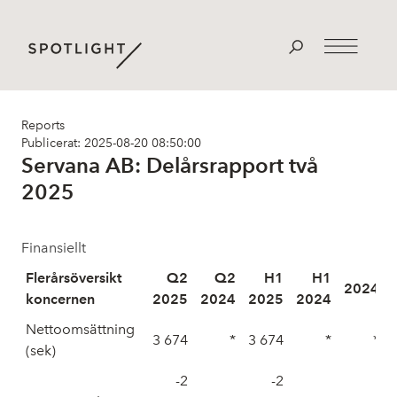
Reports
Publicerat: 2025-08-20 08:50:00
Servana AB: Delårsrapport två
2025
Finansiellt
Flerårsöversikt
Q2
Q2
H1
H1
2024
koncernen
2025
2024
2025
2024
Nettoomsättning
3 674
*
3 674
*
*
(sek)
-2
-2