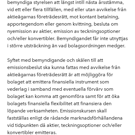
bemyndiga styrelsen att längst intill nästa årsstämma, 
vid ett eller flera tillfällen, med eller utan avvikelse från 
aktieägarnas företrädesrätt, mot kontant betalning, 
apportegendom eller genom kvittning, besluta om 
nyemission av aktier, emission av teckningsoptioner 
och/eller konvertibler. Bemyndigandet får inte utnyttjas 
i större utsträckning än vad bolagsordningen medger.
Syftet med bemyndigande och skälen till att 
emissionsbeslut ska kunna fattas med avvikelse från 
aktieägarnas företrädesrätt är att möjliggöra för 
bolaget att emittera finansiella instrument som 
vederlag i samband med eventuella förvärv som 
bolaget kan komma att genomföra samt för att öka 
bolagets finansiella flexibilitet att finansiera den 
löpande verksamheten. Emissionskursen skall 
fastställas enligt de rådande marknadsförhållandena 
vid tidpunkten då aktier, teckningsoptioner och/eller 
konvertibler emitteras.