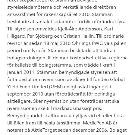
styrelseledamöterna och verkställande direktören
ansvarsfrihet för räkenskapsåret 2010. Stämman
beslutade att antalet ledamöter förblir oförändrat fyra.
Till styrelsen omvaldes Kjell-Åke Andersson, Karl
Hillgård, Per Sjöberg och Cristian Hallin. Till ordinarie
revisor är sedan 18 maj 2010 Öhrlings PWC vals på en
period om fyra år. Stämman beslutade att ändra i
bolagsordningen till de mer kostnadseffektiva reglerna
för kallelse till bolagsstämma, som trädde i kraft i
januari 2011. Stämman bemyndigade styrelsen att
fatta beslut om nyemission av aktier till fonden Global
Yield Fund Limited (GEM) enligt avtal ingånget i
september 2010 utan företrädesrätt för befintliga
aktieägare. Sker nyemission utan företrädesrätt ska
nyemissionen ske till marknadsmässigt pris.
Bemyndigandet skall kunna utnyttjas vid ett eller flera
tillfällen fram till nästa årsstämma. MedicPen AB är
noterat på AktieTorget sedan december 2006. Bolaget