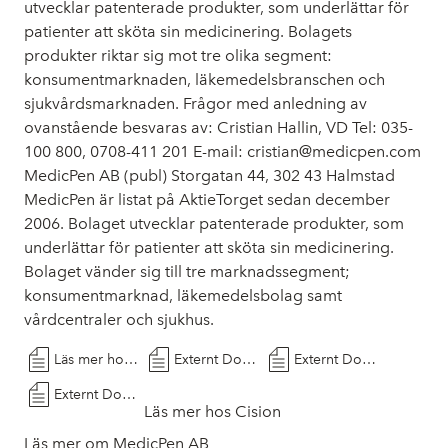
utvecklar patenterade produkter, som underlättar för
patienter att sköta sin medicinering. Bolagets
produkter riktar sig mot tre olika segment:
konsumentmarknaden, läkemedelsbranschen och
sjukvårdsmarknaden. Frågor med anledning av
ovanstående besvaras av: Cristian Hallin, VD Tel: 035-
100 800, 0708-411 201 E-mail:
cristian@medicpen.com
MedicPen AB (publ) Storgatan 44, 302 43 Halmstad
MedicPen är listat på AktieTorget sedan december
2006. Bolaget utvecklar patenterade produkter, som
underlättar för patienter att sköta sin medicinering.
Bolaget vänder sig till tre marknadssegment;
konsumentmarknad, läkemedelsbolag samt
vårdcentraler och sjukhus.
Läs mer hos Cision
Externt Dokument
Externt Dokument
Externt Dokument
Läs mer hos Cision
Läs mer om MedicPen AB