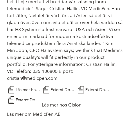
helt i linje med att vi breddar vår satsning inom
telemedicin". Säger Cristian Hallin, VD MedicPen. Han
fortsätter, "avtalet är vårt första i Asien så det är vi
glada över, även om avtalet gäller över hela världen så
har H3 System starkast närvaro i USA och Asien. Vi ser
en enorm marknad för moderna kostnadseffektiva
telemedicinprodukter i flera Asiatiska länder. " Kim
Min-Joon, CEO H3 System says; we think that Medimi's
unique quality's will fit perfectly in our product
portfolio. För ytterligare information: Cristian Hallin,
VD Telefon: 035-100800 E-post:
cristian@medicpen.com
Läs mer hos Cision
Externt Dokument
Externt Dokument
Externt Dokument
Läs mer hos Cision
Läs mer om MedicPen AB