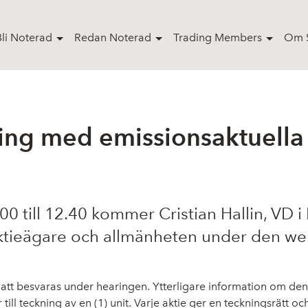
Bli Noterad
Redan Noterad
Trading Members
Om S
g med emissionsaktuella 
0 till 12.40 kommer Cristian Hallin, VD i
ån aktieägare och allmänheten under den 
r att besvaras under hearingen. Ytterligare information om de
till teckning av en (1) unit. Varje aktie ger en teckningsrätt och