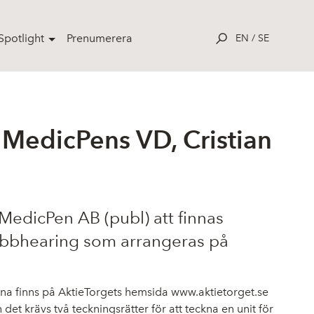
potlight
Prenumerera
EN
/
SE
MedicPens VD, Cristian
 MedicPen AB (publ) att finnas
webbhearing som arrangeras på
nna finns på AktieTorgets hemsida
www.aktietorget.se
 det krävs två teckningsrätter för att teckna en unit för