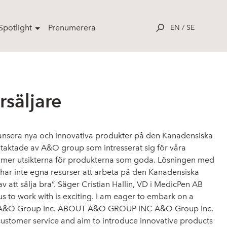
potlight
Prenumerera
EN
/
SE
säljare
lansera nya och innovativa produkter på den Kanadensiska
aktade av A&O group som intresserat sig för våra
ömer utsikterna för produkterna som goda. Lösningen med
h har inte egna resurser att arbeta på den Kanadensiska
 att sälja bra”. Säger Cristian Hallin, VD i MedicPen AB
s to work with is exciting. I am eager to embark on a
ent of A&O Group Inc. ABOUT A&O GROUP INC A&O Group Inc.
customer service and aim to introduce innovative products