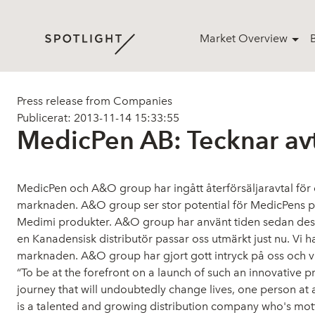
Market Overview
Press release from Companies
Publicerat: 2013-11-14 15:33:55
MedicPen AB: Tecknar avt
MedicPen och A&O group har ingått återförsäljaravtal för
marknaden. A&O group ser stor potential för MedicPens p
Medimi produkter. A&O group har använt tiden sedan dess
en Kanadensisk distributör passar oss utmärkt just nu. Vi h
marknaden. A&O group har gjort gott intryck på oss och vi 
“To be at the forefront on a launch of such an innovative 
journey that will undoubtedly change lives, one person a
is a talented and growing distribution company who's mott