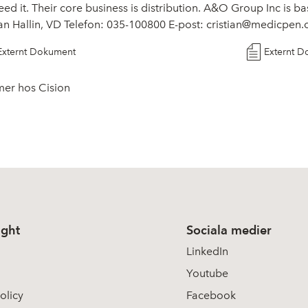
eed it. Their core business is distribution. A&O Group Inc is b
tian Hallin, VD Telefon: 035-100800 E-post:
cristian@medicpen
Externt Dokument
Externt 
mer hos Cision
ight
Sociala medier
LinkedIn
Youtube
olicy
Facebook