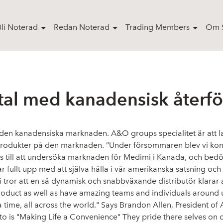
Bli Noterad
Redan Noterad
Trading Members
Om S
al med kanadensisk återför
 den kanadensiska marknaden. A&O groups specialitet är att 
rodukter på den marknaden. ”Under försommaren blev vi kont
 till att undersöka marknaden för Medimi i Kanada, och bed
ar fullt upp med att själva hålla i vår amerikanska satsning oc
tror att en så dynamisk och snabbväxande distributör klarar av
product as well as have amazing teams and individuals around u
t a time, all across the world." Says Brandon Allen, Presid
o is "Making Life a Convenience" They pride there selves on 