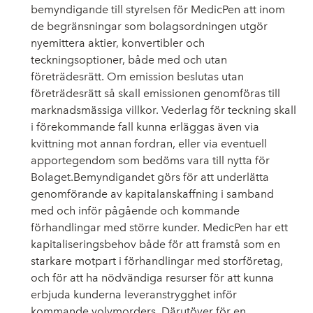
bemyndigande till styrelsen för MedicPen att inom
de begränsningar som bolagsordningen utgör
nyemittera aktier, konvertibler och
teckningsoptioner, både med och utan
företrädesrätt. Om emission beslutas utan
företrädesrätt så skall emissionen genomföras till
marknadsmässiga villkor. Vederlag för teckning skall
i förekommande fall kunna erläggas även via
kvittning mot annan fordran, eller via eventuell
apportegendom som bedöms vara till nytta för
Bolaget.
Bemyndigandet görs för att underlätta
genomförande av kapitalanskaffning i samband
med och inför pågående och kommande
förhandlingar med större kunder. MedicPen har ett
kapitaliseringsbehov både för att framstå som en
starkare motpart i förhandlingar med storföretag,
och för att ha nödvändiga resurser för att kunna
erbjuda kunderna leveranstrygghet inför
kommande volymorders. Därutöver för en