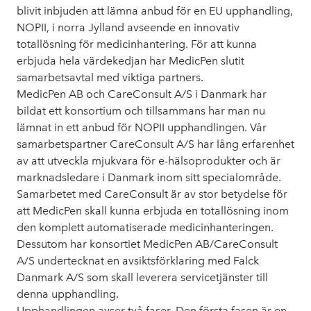
blivit inbjuden att lämna anbud för en EU upphandling,
NOPII, i norra Jylland avseende en innovativ
totallösning för medicinhantering. För att kunna
erbjuda hela värdekedjan har MedicPen slutit
samarbetsavtal med viktiga partners.
MedicPen AB och CareConsult A/S i Danmark har
bildat ett konsortium och tillsammans har man nu
lämnat in ett anbud för NOPII upphandlingen. Vår
samarbetspartner CareConsult A/S har lång erfarenhet
av att utveckla mjukvara för e-hälsoprodukter och är
marknadsledare i Danmark inom sitt specialområde.
Samarbetet med CareConsult är av stor betydelse för
att MedicPen skall kunna erbjuda en totallösning inom
den komplett automatiserade medicinhanteringen.
Dessutom har konsortiet MedicPen AB/CareConsult
A/S undertecknat en avsiktsförklaring med Falck
Danmark A/S som skall leverera servicetjänster till
denna upphandling.
Upphandlingen avser två faser. Den första fasen är en