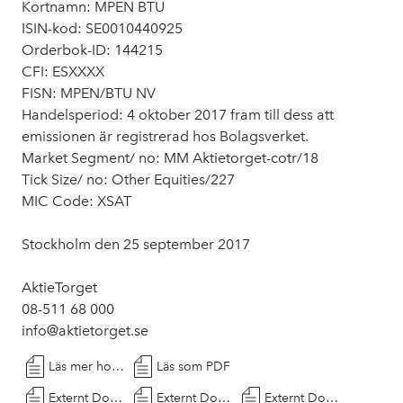
Kortnamn: MPEN BTU
ISIN-kod: SE0010440925
Orderbok-ID: 144215
CFI: ESXXXX
FISN: MPEN/BTU NV
Handelsperiod: 4 oktober 2017 fram till dess att
emissionen är registrerad hos Bolagsverket.
Market Segment/ no: MM Aktietorget-cotr/18
Tick Size/ no: Other Equities/227
MIC Code: XSAT
Stockholm den 25 september 2017
AktieTorget
08-511 68 000
info@aktietorget.se
Läs mer hos Cision
Läs som PDF
Externt Dokument
Externt Dokument
Externt Dokument