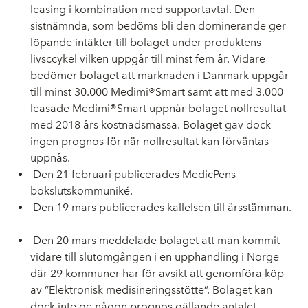
leasing i kombination med supportavtal. Den
sistnämnda, som bedöms bli den dominerande ger
löpande intäkter till bolaget under produktens
livsccykel vilken uppgår till minst fem år. Vidare
bedömer bolaget att marknaden i Danmark uppgår
till minst 30.000 Medimi®Smart samt att med 3.000
leasade Medimi®Smart uppnår bolaget nollresultat
med 2018 års kostnadsmassa. Bolaget gav dock
ingen prognos för när nollresultat kan förväntas
uppnås.
Den 21 februari publicerades MedicPens
bokslutskommuniké.
Den 19 mars publicerades kallelsen till årsstämman.
Den 20 mars meddelade bolaget att man kommit
vidare till slutomgången i en upphandling i Norge
där 29 kommuner har för avsikt att genomföra köp
av ”Elektronisk medisineringsstötte”. Bolaget kan
dock inte ge någon prognos gällande antalet