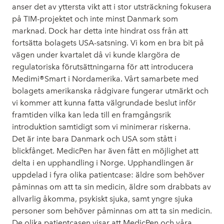
anser det av yttersta vikt att i stor utsträckning fokusera
på TIM-projektet och inte minst Danmark som
marknad. Dock har detta inte hindrat oss från att
fortsätta bolagets USA-satsning. Vi kom en bra bit på
vägen under kvartalet då vi kunde klargöra de
regulatoriska förutsättningarna för att introducera
Medimi®Smart i Nordamerika. Vårt samarbete med
bolagets amerikanska rådgivare fungerar utmärkt och
vi kommer att kunna fatta välgrundade beslut inför
framtiden vilka kan leda till en framgångsrik
introduktion samtidigt som vi minimerar riskerna.
Det är inte bara Danmark och USA som stått i
blickfånget. MedicPen har även fått en möjlighet att
delta i en upphandling i Norge. Upphandlingen är
uppdelad i fyra olika patientcase: äldre som behöver
påminnas om att ta sin medicin, äldre som drabbats av
allvarlig åkomma, psykiskt sjuka, samt yngre sjuka
personer som behöver påminnas om att ta sin medicin.
De olika patientcasen visar att MedicPen och våra