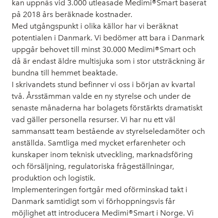
kan uppnås vid 3.000 utleasade Medimi®Smart baserat
på 2018 års beräknade kostnader.
Med utgångspunkt i olika källor har vi beräknat
potentialen i Danmark. Vi bedömer att bara i Danmark
uppgår behovet till minst 30.000 Medimi®Smart och
då är endast äldre multisjuka som i stor utsträckning är
bundna till hemmet beaktade.
I skrivandets stund befinner vi oss i början av kvartal
två. Årsstämman valde en ny styrelse och under de
senaste månaderna har bolagets förstärkts dramatiskt
vad gäller personella resurser. Vi har nu ett väl
sammansatt team bestående av styrelseledamöter och
anställda. Samtliga med mycket erfarenheter och
kunskaper inom teknisk utveckling, marknadsföring
och försäljning, regulatoriska frågeställningar,
produktion och logistik.
Implementeringen fortgår med oförminskad takt i
Danmark samtidigt som vi förhoppningsvis får
möjlighet att introducera Medimi®Smart i Norge. Vi