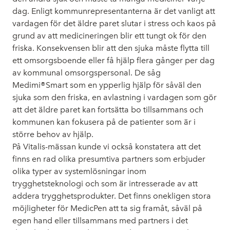
dag. Enligt kommunrepresentanterna är det vanligt att
vardagen för det äldre paret slutar i stress och kaos på
grund av att medicineringen blir ett tungt ok för den
friska. Konsekvensen blir att den sjuka måste flytta till
ett omsorgsboende eller få hjälp flera gånger per dag
av kommunal omsorgspersonal. De såg
Medimi®Smart som en ypperlig hjälp för såväl den
sjuka som den friska, en avlastning i vardagen som gör
att det äldre paret kan fortsätta bo tillsammans och
kommunen kan fokusera på de patienter som är i
större behov av hjälp.
På Vitalis-mässan kunde vi också konstatera att det
finns en rad olika presumtiva partners som erbjuder
olika typer av systemlösningar inom
trygghetsteknologi och som är intresserade av att
addera trygghetsprodukter. Det finns onekligen stora
möjligheter för MedicPen att ta sig framåt, såväl på
egen hand eller tillsammans med partners i det