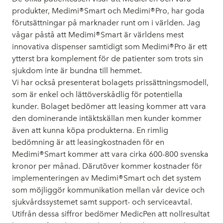
produkter, Medimi®Smart och Medimi®Pro, har goda
förutsättningar på marknader runt om i världen. Jag
vågar påstå att Medimi®Smart är världens mest
innovativa dispenser samtidigt som Medimi®Pro är ett
ytterst bra komplement för de patienter som trots sin
sjukdom inte är bundna till hemmet.
Vi har också presenterat bolagets prissättningsmodell,
som är enkel och lättöverskådlig för potentiella
kunder. Bolaget bedömer att leasing kommer att vara
den dominerande intäktskällan men kunder kommer
även att kunna köpa produkterna. En rimlig
bedömning är att leasingkostnaden för en
Medimi®Smart kommer att vara cirka 600-800 svenska
kronor per månad. Därutöver kommer kostnader för
implementeringen av Medimi®Smart och det system
som möjliggör kommunikation mellan vår device och
sjukvårdssystemet samt support- och serviceavtal.
Utifrån dessa siffror bedömer MedicPen att nollresultat