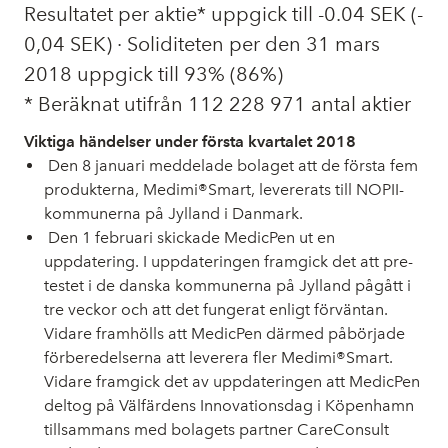
Resultatet per aktie* uppgick till -0.04 SEK (­
0,04 SEK) · Soliditeten per den 31 mars
2018 uppgick till 93% (86%)
* Beräknat utifrån 112 228 971 antal aktier
Viktiga händelser under första kvartalet 2018
Den 8 januari meddelade bolaget att de första fem
produkterna, Medimi®Smart, levererats till NOPII-
kommunerna på Jylland i Danmark.
Den 1 februari skickade MedicPen ut en
uppdatering. I uppdateringen framgick det att pre-
testet i de danska kommunerna på Jylland pågått i
tre veckor och att det fungerat enligt förväntan.
Vidare framhölls att MedicPen därmed påbörjade
förberedelserna att leverera fler Medimi®Smart.
Vidare framgick det av uppdateringen att MedicPen
deltog på Välfärdens Innovationsdag i Köpenhamn
tillsammans med bolagets partner CareConsult