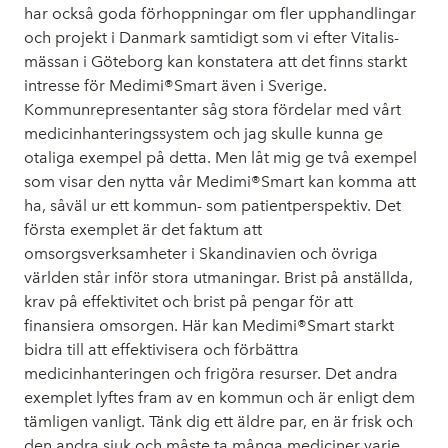
har också goda förhoppningar om fler upphandlingar
och projekt i Danmark samtidigt som vi efter Vitalis-
mässan i Göteborg kan konstatera att det finns starkt
intresse för Medimi®Smart även i Sverige.
Kommunrepresentanter såg stora fördelar med vårt
medicinhanteringssystem och jag skulle kunna ge
otaliga exempel på detta. Men låt mig ge två exempel
som visar den nytta vår Medimi®Smart kan komma att
ha, såväl ur ett kommun- som patientperspektiv. Det
första exemplet är det faktum att
omsorgsverksamheter i Skandinavien och övriga
världen står inför stora utmaningar. Brist på anställda,
krav på effektivitet och brist på pengar för att
finansiera omsorgen. Här kan Medimi®Smart starkt
bidra till att effektivisera och förbättra
medicinhanteringen och frigöra resurser. Det andra
exemplet lyftes fram av en kommun och är enligt dem
tämligen vanligt. Tänk dig ett äldre par, en är frisk och
den andra sjuk och måste ta många mediciner varje