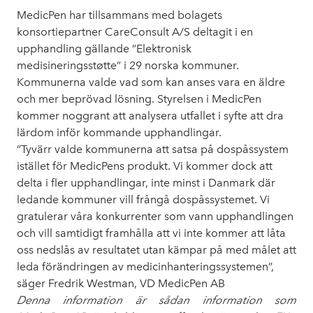
MedicPen har tillsammans med bolagets
konsortiepartner CareConsult A/S deltagit i en
upphandling gällande ”Elektronisk
medisineringsstøtte” i 29 norska kommuner.
Kommunerna valde vad som kan anses vara en äldre
och mer beprövad lösning. Styrelsen i MedicPen
kommer noggrant att analysera utfallet i syfte att dra
lärdom inför kommande upphandlingar.
”Tyvärr valde kommunerna att satsa på dospåssystem
istället för MedicPens produkt. Vi kommer dock att
delta i fler upphandlingar, inte minst i Danmark där
ledande kommuner vill frångå dospåssystemet. Vi
gratulerar våra konkurrenter som vann upphandlingen
och vill samtidigt framhålla att vi inte kommer att låta
oss nedslås av resultatet utan kämpar på med målet att
leda förändringen av medicinhanteringssystemen”,
säger Fredrik Westman, VD MedicPen AB
Denna information är sådan information som