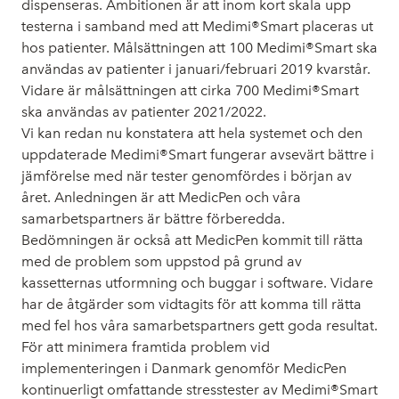
dispenseras. Ambitionen är att inom kort skala upp
testerna i samband med att Medimi®Smart placeras ut
hos patienter. Målsättningen att 100 Medimi®Smart ska
användas av patienter i januari/februari 2019 kvarstår.
Vidare är målsättningen att cirka 700 Medimi®Smart
ska användas av patienter 2021/2022.
Vi kan redan nu konstatera att hela systemet och den
uppdaterade Medimi®Smart fungerar avsevärt bättre i
jämförelse med när tester genomfördes i början av
året. Anledningen är att MedicPen och våra
samarbetspartners är bättre förberedda.
Bedömningen är också att MedicPen kommit till rätta
med de problem som uppstod på grund av
kassetternas utformning och buggar i software. Vidare
har de åtgärder som vidtagits för att komma till rätta
med fel hos våra samarbetspartners gett goda resultat.
För att minimera framtida problem vid
implementeringen i Danmark genomför MedicPen
kontinuerligt omfattande stresstester av Medimi®Smart