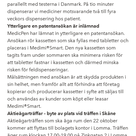
parallellt med testerna i Danmark. På tio minuter
dispenserar vi mediciner motsvarande två till fyra
veckors dispensering hos patient.
Ytterligare en patentansökan är inlämnad
MedicPen har lämnat in ytterligare en patentansökan.
Ansökan rör kassetten som ska fyllas med tabletter och
placeras i Medimi®Smart. Den nya kassetten som
tagits fram under sommaren ska minimera risken för
att tabletter fastnar i kassetten och därmed minska
risken för feldispenseringar.
Målsättningen med ansökan är att skydda produkten i
sin helhet, men framför allt att förhindra att företag
kopierar och producerar kassetter i syfte att säljas till
och användas av kunder som köpt eller leasar
Medimi®Smart.
Aktieägarträffar - byte av plats vid träffen i Skåne
Aktieägarträffen som ska äga rum den 22 oktober
kommer att flyttas till bolagets kontor i Lomma. Träffen
äger rum klockan 17.00-19.00 på Zinkgatan 2 i Lomma.