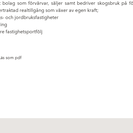
at bolag som förvärvar, säljer samt bedriver skogsbruk på fö
rtraktad realtillgång som växer av egen kraft;
gs- och jordbruksfastigheter
ning
e fastighetsportfölj
Läs som pdf