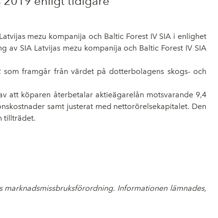
2019 enligt tidigare
A Latvijas mezu kompanija och Baltic Forest IV SIA i enlighet
g av SIA Latvijas mezu kompanija och Baltic Forest IV SIA
R som framgår från värdet på dotterbolagens skogs- och
av att köparen återbetalar aktieägarelån motsvarande 9,4
onskostnader samt justerat med nettorörelsekapitalet. Den
tillträdet.
U:s marknadsmissbruksförordning. Informationen lämnades,