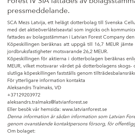
Forest IV SIA fattades av bolagsstämm
pressmeddelande.
SCA Mezs Latvija
, ett helägt dotterbolag till Svenska Cell
med det aktieöverlåtelseavtal som ingicks och kommunicer
fattades av bolagsstämman i Latvian Forest Company den 
Köpeskillingen beräknas att uppgå till 16,7 MEUR jämt
jordbruksfastigheter motsvarande 26,2 MEUR.
Köpeskillingen för aktierna i dotterbolagen beräknas en
MEUR, vilket motsvarar värdet på dotterbolagens skogs- o
slutliga köpeskillingen fastställs genom tillträdesbalansrä
För ytterligare information kontakta
Aleksandrs Tralmaks, VD
+37129203972
aleksandrs.tralmaks@latvianforest.se
Eller besök vår hemsida:
www.latvianforest.se
Denna information är sådan information som Latvian Fore
genom ovanstående kontaktpersons försorg, för offentligg
Om bolaget: