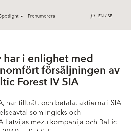
potlight
Prenumerera
EN
/
SE
 har i enlighet med
omfört försäljningen av
tic Forest IV SIA
har tillträtt och betalat aktierna i SIA
telseavtal som ingicks och
A Latvijas mezu kompanija och Baltic