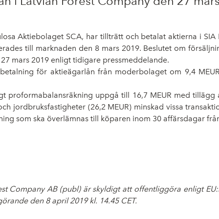
an i Latvian Forest Company den 27 mars 
ulosa Aktiebolaget SCA, har tillträtt och betalat aktierna i SI
ades till marknaden den 8 mars 2019. Beslutet om försäljnin
27 mars 2019 enligt tidigare pressmeddelande.
e betalning för aktieägarlån från moderbolaget om 9,4 MEU
ligt proformabalansräkning uppgå till 16,7 MEUR med tillägg 
ch jordbruksfastigheter (26,2 MEUR) minskad vissa transakti
kning som ska överlämnas till köparen inom 30 affärsdagar från 
st Company AB (publ) är skyldigt att offentliggöra enligt E
örande den 8 april 2019 kl. 14.45 CET.