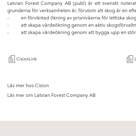
Latvian Forest Company AB (publ)
är ett svenskt noter
grunderna för verksamheten är, förutom att skog är en efte
-
en förväntad ökning av prisnivåerna för lettiska sko
-
att skapa värdeökning genom en aktiv skogsförvalt
-
att skapa värdeökning genom att bygga upp en störr
CisionLink
Läs mer hos Cision
Läs mer om Latvian Forest Company AB