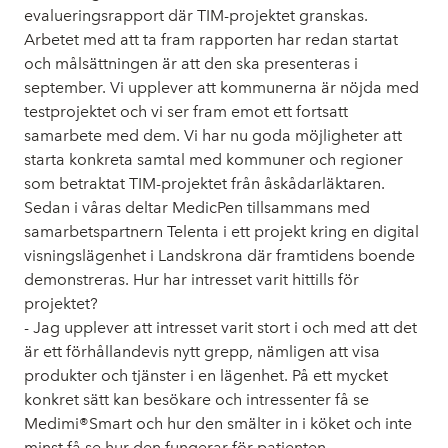
evalueringsrapport där TIM-projektet granskas.
Arbetet med att ta fram rapporten har redan startat
och målsättningen är att den ska presenteras i
september. Vi upplever att kommunerna är nöjda med
testprojektet och vi ser fram emot ett fortsatt
samarbete med dem. Vi har nu goda möjligheter att
starta konkreta samtal med kommuner och regioner
som betraktat TIM-projektet från åskådarläktaren.
Sedan i våras deltar MedicPen tillsammans med
samarbetspartnern Telenta i ett projekt kring en digital
visningslägenhet i Landskrona där framtidens boende
demonstreras. Hur har intresset varit hittills för
projektet?
- Jag upplever att intresset varit stort i och med att det
är ett förhållandevis nytt grepp, nämligen att visa
produkter och tjänster i en lägenhet. På ett mycket
konkret sätt kan besökare och intressenter få se
Medimi®Smart och hur den smälter in i köket och inte
minst få se hur den fungerar för patienten.