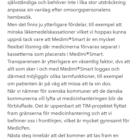
självständiga och behöver inte i lika stor utsträckning
anpassa sin vardag efter omsorgspersonalens
hembesök.
Men det finns ju ytterligare fördelar, till exempel att
minska läkemedelskassationer vilket vi hoppas kunna
uppnå tack vare att Medimi®Smart är en mycket
flexibel lösning där medicinerna förvaras separat i
kassetterna som placerats i Medimi®Smart.
Transparensen är ytterligare en väsentlig faktor, dvs att
allt som sker i och med Medimi®Smart loggas och
därmed möjliggör olika larmfunktioner, till exempel
om patienten är på väg att missa att ta sin dos.
När vi nämner för svenska kommuner att de danska
kommunerna vill lyfta ut medicinhanteringen blir de
förbluffade. Det är uppenbart att TIM-projektet flyttat
fram gränserna för medicinhantering och att vi
befinner oss i frontlinjen, vilket är mycket gynnsamt för
MedicPen.
Nästa steg innebär att det kommer att tas fram en