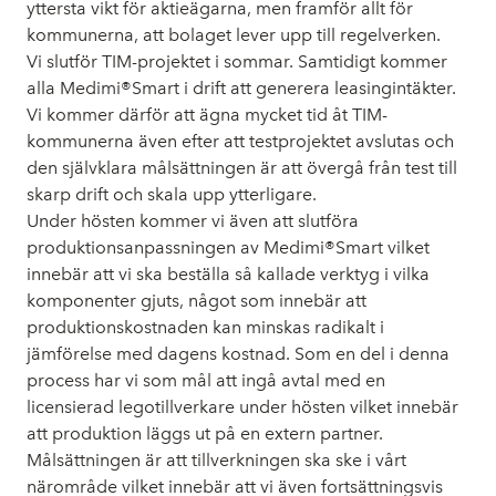
yttersta vikt för aktieägarna, men framför allt för
kommunerna, att bolaget lever upp till regelverken.
Vi slutför TIM-projektet i sommar. Samtidigt kommer
alla Medimi®Smart i drift att generera leasingintäkter.
Vi kommer därför att ägna mycket tid åt TIM-
kommunerna även efter att testprojektet avslutas och
den självklara målsättningen är att övergå från test till
skarp drift och skala upp ytterligare.
Under hösten kommer vi även att slutföra
produktionsanpassningen av Medimi®Smart vilket
innebär att vi ska beställa så kallade verktyg i vilka
komponenter gjuts, något som innebär att
produktionskostnaden kan minskas radikalt i
jämförelse med dagens kostnad. Som en del i denna
process har vi som mål att ingå avtal med en
licensierad legotillverkare under hösten vilket innebär
att produktion läggs ut på en extern partner.
Målsättningen är att tillverkningen ska ske i vårt
närområde vilket innebär att vi även fortsättningsvis