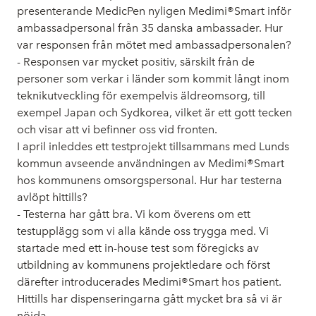
presenterande MedicPen nyligen Medimi®Smart inför
ambassadpersonal från 35 danska ambassader. Hur
var responsen från mötet med ambassadpersonalen?
- Responsen var mycket positiv, särskilt från de
personer som verkar i länder som kommit långt inom
teknikutveckling för exempelvis äldreomsorg, till
exempel Japan och Sydkorea, vilket är ett gott tecken
och visar att vi befinner oss vid fronten.
I april inleddes ett testprojekt tillsammans med Lunds
kommun avseende användningen av Medimi®Smart
hos kommunens omsorgspersonal. Hur har testerna
avlöpt hittills?
- Testerna har gått bra. Vi kom överens om ett
testupplägg som vi alla kände oss trygga med. Vi
startade med ett in-house test som föregicks av
utbildning av kommunens projektledare och först
därefter introducerades Medimi®Smart hos patient.
Hittills har dispenseringarna gått mycket bra så vi är
nöjda.