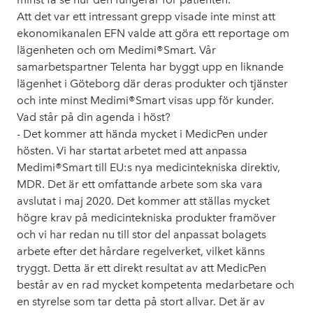
Att det var ett intressant grepp visade inte minst att
ekonomikanalen EFN valde att göra ett reportage om
lägenheten och om Medimi®Smart. Vår
samarbetspartner Telenta har byggt upp en liknande
lägenhet i Göteborg där deras produkter och tjänster
och inte minst Medimi®Smart visas upp för kunder.
Vad står på din agenda i höst?
- Det kommer att hända mycket i MedicPen under
hösten. Vi har startat arbetet med att anpassa
Medimi®Smart till EU:s nya medicintekniska direktiv,
MDR. Det är ett omfattande arbete som ska vara
avslutat i maj 2020. Det kommer att ställas mycket
högre krav på medicintekniska produkter framöver
och vi har redan nu till stor del anpassat bolagets
arbete efter det hårdare regelverket, vilket känns
tryggt. Detta är ett direkt resultat av att MedicPen
består av en rad mycket kompetenta medarbetare och
en styrelse som tar detta på stort allvar. Det är av