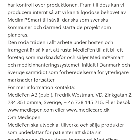
har kontroll över produktionen. Fram till dess kan vi
producera internt så att vi kan tillgodose behovet av
Medimi®Smart till såväl danska som svenska
kommuner och därmed starta de projekt som
planeras.
Den röda tråden i allt arbete under hösten och
framgent är så klart att rusta MedicPen till att bli ett
företag som marknadsför och säljer Medimi®Smart
och medicinhanteringssystemet, initialt i Danmark och
Sverige samtidigt som förberedelserna för ytterligare
marknader fortsätter.
För mer information kontakta:
MedicPen AB (publ), Fredrik Westman, VD, Zinkgatan 2,
234 35 Lomma, Sverige, + 46 738 145 215. Eller besök
www.medicpen.com eller www.mediccare.dk
Om Medicpen
MedicPen ska utveckla, tillverka och sälja produkter
som underlättar för patienter att sköta sin
medicinering. Produkterna bygger på MedicPens