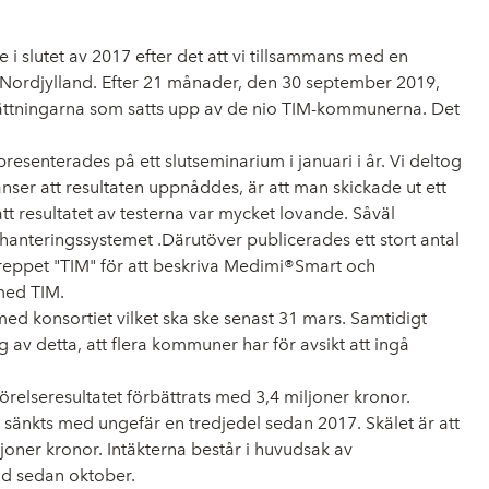
 i slutet av 2017 efter det att vi tillsammans med en
 Nordjylland. Efter 21 månader, den 30 september 2019,
sättningarna som satts upp av de nio TIM-kommunerna. Det
senterades på ett slutseminarium i januari i år. Vi deltog
nser att resultaten uppnåddes, är att man skickade ut ett
resultatet av testerna var mycket lovande. Såväl
anteringssystemet .Därutöver publicerades ett stort antal
greppet "TIM" för att beskriva Medimi®Smart och
 med TIM.
d konsortiet vilket ska ske senast 31 mars. Samtidigt
 detta, att flera kommuner har för avsikt att ingå
örelseresultatet förbättrats med 3,4 miljoner kronor.
å sänkts med ungefär en tredjedel sedan 2017. Skälet är att
joner kronor. Intäkterna består i huvudsak av
nd sedan oktober.