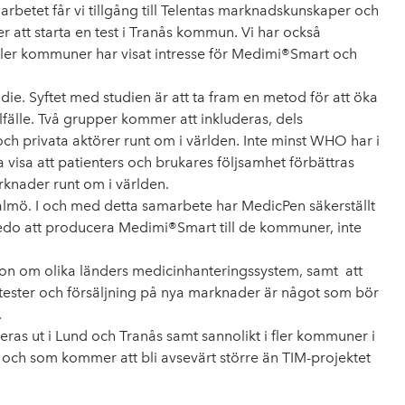
betet får vi tillgång till Telentas marknadskunskaper och
r att starta en test i Tranås kommun. Vi har också
 Fler kommuner har visat intresse för Medimi®Smart och
die. Syftet med studien är att ta fram en metod för att öka
illfälle. Två grupper kommer att inkluderas, dels
och privata aktörer runt om i världen. Inte minst WHO har i
 visa att patienters och brukares följsamhet förbättras
rknader runt om i världen.
Malmö. I och med detta samarbete har MedicPen säkerställt
 redo att producera Medimi®Smart till de kommuner, inte
ion om olika länders medicinhanteringssystem, samt att
tester och försäljning på nya marknader är något som bör
.
eras ut i Lund och Tranås samt sannolikt i fler kommuner i
 och som kommer att bli avsevärt större än TIM-projektet