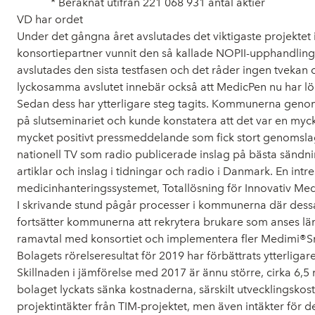
* Beräknat utifrån 221 068 931 antal aktier
VD har ordet
Under det gångna året avslutades det viktigaste projektet i
konsortiepartner vunnit den så kallade NOPII-upphandling
avslutades den sista testfasen och det råder ingen tvek
lyckosamma avslutet innebär också att MedicPen nu har l
Sedan dess har ytterligare steg tagits. Kommunerna genomf
på slutseminariet och kunde konstatera att det var en myck
mycket positivt pressmeddelande som fick stort genomslag
nationell TV som radio publicerade inslag på bästa sändni
artiklar och inslag i tidningar och radio i Danmark. En i
medicinhanteringssystemet, Totallösning för Innovativ Medi
I skrivande stund pågår processer i kommunerna där dessa 
fortsätter kommunerna att rekrytera brukare som anses lä
ramavtal med konsortiet och implementera fler Medimi®S
Bolagets rörelseresultat för 2019 har förbättrats ytterliga
Skillnaden i jämförelse med 2017 är ännu större, cirka 6,5 
bolaget lyckats sänka kostnaderna, särskilt utvecklingskos
projektintäkter från TIM-projektet, men även intäkter fö