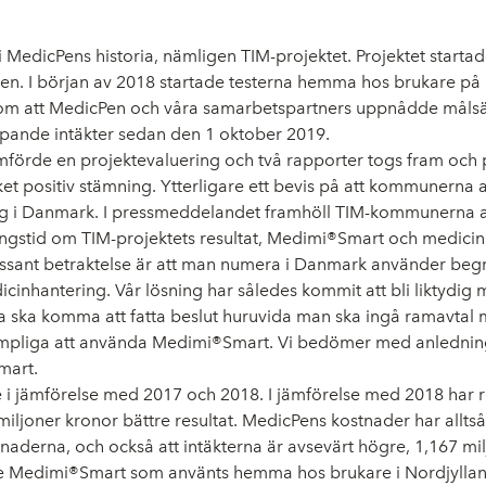
 MedicPens historia, nämligen TIM-projektet. Projektet startade
en. I början av 2018 startade testerna hemma hos brukare på
an om att MedicPen och våra samarbetspartners uppnådde mål
öpande intäkter sedan den 1 oktober 2019.
örde en projektevaluering och två rapporter togs fram och pre
et positiv stämning. Ytterligare ett bevis på att kommunerna a
 i Danmark. I pressmeddelandet framhöll TIM-kommunerna att 
ngstid om TIM-projektets resultat, Medimi®Smart och medicinh
ntressant betraktelse är att man numera i Danmark använder be
cinhantering. Vår lösning har således kommit att bli liktydig
ska komma att fatta beslut huruvida man ska ingå ramavtal me
mpliga att använda Medimi®Smart. Vi bedömer med anledning av
mart.
re i jämförelse med 2017 och 2018. I jämförelse med 2018 har r
miljoner kronor bättre resultat. MedicPens kostnader har allts
tnaderna, och också att intäkterna är avsevärt högre, 1,167 mil
r de Medimi®Smart som använts hemma hos brukare i Nordjylla