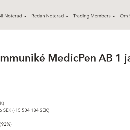
Bli Noterad
Redan Noterad
Trading Members
Om S
ommuniké MedicPen AB 1 ja
K)
246 SEK (-15 504 184 SEK)
 (92%)