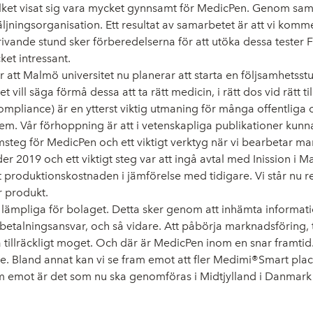
ket visat sig vara mycket gynnsamt för MedicPen. Genom samar
ljningsorganisation. Ett resultat av samarbetet är att vi komme
ivande stund sker förberedelserna för att utöka dessa tester
et intressant.
 att Malmö universitet nu planerar att starta en följsamhetsstu
t vill säga förmå dessa att ta rätt medicin, i rätt dos vid rätt t
ompliance) är en ytterst viktig utmaning för många offentliga 
lem. Vår förhoppning är att i vetenskapliga publikationer kunna
amsteg för MedicPen och ett viktigt verktyg när vi bearbetar ma
2019 och ett viktigt steg var att ingå avtal med Inission i 
t produktionskostnaden i jämförelse med tidigare. Vi står nu
r produkt.
r lämpliga för bolaget. Detta sker genom att inhämta informat
etalningsansvar, och så vidare. Att påbörja marknadsföring, 
 tillräckligt moget. Och där är MedicPen inom en snar framtid
ade. Bland annat kan vi se fram emot att fler Medimi®Smart plac
fram emot är det som nu ska genomföras i Midtjylland i Danmark