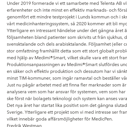
Under 2019 formerade vi ett samarbete med Telenta AB vil
erfarenheter och inte minst en effektiv marknads- och försä
genomfört ett mindre testprojekt i Lunds kommun och i skr
vårt medicinhanteringssystem, så 2020 kommer att bli myck
Ytterligare en intressant händelse under det gångna året är
följsamheten bland patienter som skrivits ut från sjukhus, de
svensktalande och dels arabisktalande. Följsamhet (eller c
stor omfattning framhållit detta som ett stort globalt prob
med hjälp av Medimi®Smart, vilket skulle vara ett stort fr
Produktionsanpassningen av Medimi®Smart slutfördes under 
en säker och effektiv produktion och dessutom har vi sänk
minst TIM-kommuner, som ingår ramavtal och beställer vå
Just nu pågår arbetet med att finna fler marknader som ä
analysera vem som har ansvar för systemen, vem som har b
ske först när bolagets teknologi och system kan anses vara
Det nya året har startat lika positivt som det gångna slut
Sverige. Ytterligare ett projekt som vi med intresse ser 
vilket innebär goda affärsmöjligheter för MedicPen.
Fredrik Westman