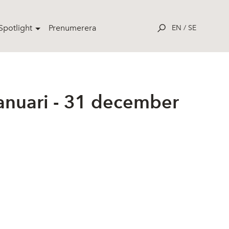
potlight
Prenumerera
EN
/
SE
nuari - 31 december