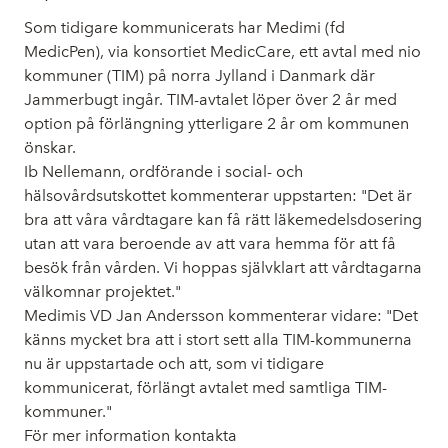
Som tidigare kommunicerats har Medimi (fd
MedicPen), via konsortiet MedicCare, ett avtal med nio
kommuner (TIM) på norra Jylland i Danmark där
Jammerbugt ingår. TIM-avtalet löper över 2 år med
option på förlängning ytterligare 2 år om kommunen
önskar.
Ib Nellemann, ordförande i social- och
hälsovårdsutskottet kommenterar uppstarten: "Det är
bra att våra vårdtagare kan få rätt läkemedelsdosering
utan att vara beroende av att vara hemma för att få
besök från vården. Vi hoppas självklart att vårdtagarna
välkomnar projektet."
Medimis VD Jan Andersson kommenterar vidare: "Det
känns mycket bra att i stort sett alla TIM-kommunerna
nu är uppstartade och att, som vi tidigare
kommunicerat, förlängt avtalet med samtliga TIM-
kommuner."
För mer information kontakta