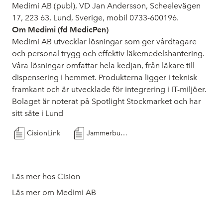
Medimi AB (publ), VD Jan Andersson, Scheelevägen
17, 223 63, Lund, Sverige, mobil 0733-600196.
Om Medimi (fd MedicPen)
Medimi AB utvecklar lösningar som ger vårdtagare
och personal trygg och effektiv läkemedelshantering.
Våra lösningar omfattar hela kedjan, från läkare till
dispensering i hemmet. Produkterna ligger i teknisk
framkant och är utvecklade för integrering i IT-miljöer.
Bolaget är noterat på Spotlight Stockmarket och har
sitt säte i Lund
CisionLink
Jammerbugt Startar upp med MedimiSmart
Läs mer hos Cision
Läs mer om Medimi AB