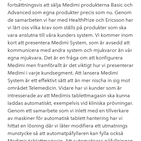
fortsättningsvis att sälja Medimi produkterna Basic och
Advanced som egna produkter precis som nu. Genom
de samarbeten vi har med HealthPrize och Ericsson har
vi lärt oss vilka krav som ställs på produkter som ska
vara anslutna till våra kunders system. Vi kommer inom
kort att presentera Medimi System, som är avsedd att
kommunicera med andra system och mjukvaror än vår
egna mjukvara. Det är en fråga om att konfigurera
Medimi men framförallt är det viktigt hur vi presenterar
Medimi i varje kundsegment. Att lansera Medimi
System är ett effektivt sätt att än mer nischa in sig mot
området Telemedicin. Vidare har vi kunder som är
intresserade av att Medimis tablettmagasin ska kunna
laddas automatiskt, exempelvis vid kliniska prövningar.
Genom ett samarbete som vi inlett med en tillverkare
av maskiner för automatisk tablett hantering har vi
hittat en lösning där vi låter modifiera ett utmatnings
munstycke så att automatpåfyllaren kan fylla också
Medimis tablettmagasin. Att automatisera påfyllningen