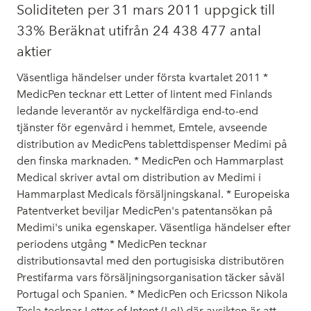
Soliditeten per 31 mars 2011 uppgick till
33% Beräknat utifrån 24 438 477 antal
aktier
Väsentliga händelser under första kvartalet 2011 *
MedicPen tecknar ett Letter of Iintent med Finlands
ledande leverantör av nyckelfärdiga end-to-end
tjänster för egenvård i hemmet, Emtele, avseende
distribution av MedicPens tablettdispenser Medimi på
den finska marknaden. * MedicPen och Hammarplast
Medical skriver avtal om distribution av Medimi i
Hammarplast Medicals försäljningskanal. * Europeiska
Patentverket beviljar MedicPen's patentansökan på
Medimi's unika egenskaper. Väsentliga händelser efter
periodens utgång * MedicPen tecknar
distributionsavtal med den portugisiska distributören
Prestifarma vars försäljningsorganisation täcker såväl
Portugal och Spanien. * MedicPen och Ericsson Nikola
Tesla tecknar Letter of Intent (LoI) där avsikten är att