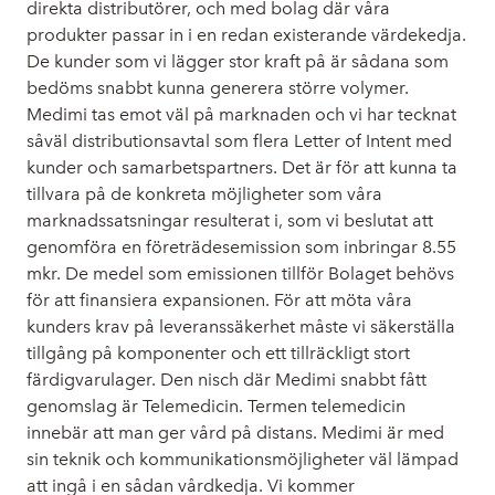
direkta distributörer, och med bolag där våra
produkter passar in i en redan existerande värdekedja.
De kunder som vi lägger stor kraft på är sådana som
bedöms snabbt kunna generera större volymer.
Medimi tas emot väl på marknaden och vi har tecknat
såväl distributionsavtal som flera Letter of Intent med
kunder och samarbetspartners. Det är för att kunna ta
tillvara på de konkreta möjligheter som våra
marknadssatsningar resulterat i, som vi beslutat att
genomföra en företrädesemission som inbringar 8.55
mkr. De medel som emissionen tillför Bolaget behövs
för att finansiera expansionen. För att möta våra
kunders krav på leveranssäkerhet måste vi säkerställa
tillgång på komponenter och ett tillräckligt stort
färdigvarulager. Den nisch där Medimi snabbt fått
genomslag är Telemedicin. Termen telemedicin
innebär att man ger vård på distans. Medimi är med
sin teknik och kommunikationsmöjligheter väl lämpad
att ingå i en sådan vårdkedja. Vi kommer