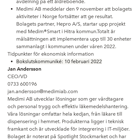
avdelning på ett äldreboende.
Medimi AB meddelar den 9 november att bolagets
aktiviteter i Norge fortsätter att ge resultat.
Bolagets partner, Hepro A/S, startar upp projekt
med Medim®Smart i Hitra kommun.Totalt är
målsättningen att implementera upp till 30 enheter
sammanlagt i kommunen under våren 2022.
Tidpunkter för ekonomisk information
Bokslutskommuniké: 10 februari 202
2
Jan Andersson
CEO/VD
0733 600196
jan.andersson@medimiab.com
Medimi AB utvecklar lösningar som ger vårdtagare
och personal trygg och effektiv läkemedelshantering.
Våra lösningar omfattar hela kedjan, från läkare till
dispensering i hemmet. Produkterna ligger i teknisk
framkant och är utvecklade för integrering i IT-miljöer.
Bolaget är noterat på Spotlight Stockmarket och har