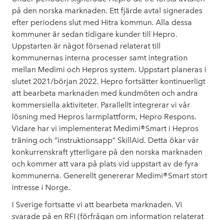
på den norska marknaden. Ett fjärde avtal signerades
efter periodens slut med Hitra kommun. Alla dessa
kommuner är sedan tidigare kunder till Hepro.
Uppstarten är något försenad relaterat till
kommunernas interna processer samt integration
mellan Medimi och Hepros system. Uppstart planeras i
slutet 2021/början 2022. Hepro fortsätter kontinuerligt
att bearbeta marknaden med kundmöten och andra
kommersiella aktiviteter. Parallellt integrerar vi vår
lösning med Hepros larmplattform, Hepro Respons.
Vidare har vi implementerat Medimi®Smart i Hepros
träning och ”instruktionsapp” SkillAid. Detta ökar vår
konkurrenskraft ytterligare på den norska marknaden
och kommer att vara på plats vid uppstart av de fyra
kommunerna. Generellt genererar Medimi®Smart stort
intresse i Norge.
I Sverige fortsatte vi att bearbeta marknaden. Vi
svarade på en RFI (förfrågan om information relaterat