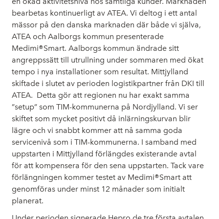
en ökad aktivitetsnivå hos samtliga kunder. Marknaden
bearbetas kontinuerligt av ATEA. Vi deltog i ett antal
mässor på den danska marknaden där både vi själva,
ATEA och Aalborgs kommun presenterade
Medimi®Smart. Aalborgs kommun ändrade sitt
angreppssätt till utrullning under sommaren med ökat
tempo i nya installationer som resultat. Mittjylland
skiftade i slutet av perioden logistikpartner från DKI till
ATEA. Detta gör att regionen nu har exakt samma
”setup” som TIM-kommunerna på Nordjylland. Vi ser
skiftet som mycket positivt då inlärningskurvan blir
lägre och vi snabbt kommer att nå samma goda
servicenivå som i TIM-kommunerna.
I samband med
uppstarten i Mittjylland förlängdes existerande avtal
för att kompensera för den sena uppstarten.
Tack vare
förlängningen kommer testet av Medimi®Smart att
genomföras under minst 12 månader som initialt
planerat.
Under perioden signerade Hepro de tre första avtalen