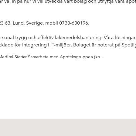
 väl in på hur vi vill utveckla vårt bolag och utnyttja våra apo
3 63, Lund, Sverige, mobil 0733-600196.
nal trygg och effektiv läkemedelshantering. Våra lösningar om
lade för integrering i IT-miljöer. Bolaget är noterat på Spotli
Medimi Startar Samarbete med Apoteksgruppen (korrigering)