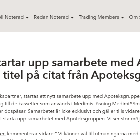
Bli Noterad
Redan Noterad
Trading Members
Om S
tartar upp samarbete med
titel på citat från Apotek
spartner, startas ett nytt samarbete upp med Apoteksgruppe
g till de kassetter som används i Medimis lösning Medimi®Sma
ospåsar. Samarbetet är icke exklusivt och gäller tills vidare
 starta upp samarbetet med Apoteksgruppen. Vi ser stor möjli
pen
kommenterar vidare:” Vi känner väl till utmaningarna med d