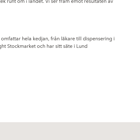
tek runt om i landet. Vi ser fram emot resultaten av
fattar hela kedjan, från läkare till dispensering i
ght Stockmarket och har sitt säte i Lund