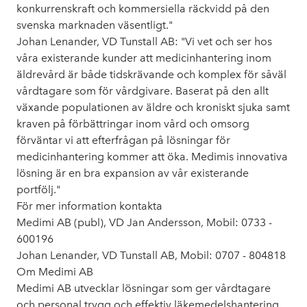
konkurrenskraft och kommersiella räckvidd på den
svenska marknaden väsentligt."
Johan Lenander, VD Tunstall AB: "Vi vet och ser hos
våra existerande kunder att medicinhantering inom
äldrevård är både tidskrävande och komplex för såväl
vårdtagare som för vårdgivare. Baserat på den allt
växande populationen av äldre och kroniskt sjuka samt
kraven på förbättringar inom vård och omsorg
förväntar vi att efterfrågan på lösningar för
medicinhantering kommer att öka. Medimis innovativa
lösning är en bra expansion av vår existerande
portfölj."
För mer information kontakta
Medimi AB (publ), VD Jan Andersson, Mobil: 0733 -
600196
Johan Lenander, VD Tunstall AB, Mobil: 0707 - 804818
Om Medimi AB
Medimi AB utvecklar lösningar som ger vårdtagare
och personal trygg och effektiv läkemedelshantering.