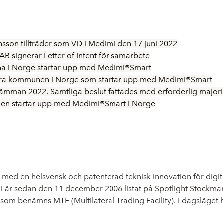
sson tillträder som VD i Medimi den 17 juni 2022
B signerar Letter of Intent för samarbete
rna i Norge startar upp med Medimi®Smart
ndra kommunen i Norge som startar upp med Medimi®Smart
ämman 2022. Samtliga beslut fattades med erforderlig majori
nen startar upp med Medimi®Smart i Norge
g med en helsvensk och patenterad teknisk innovation för dig
 är sedan den 11 december 2006 listat på Spotlight Stockma
 som benämns MTF (Multilateral Trading Facility). I dagsläget 