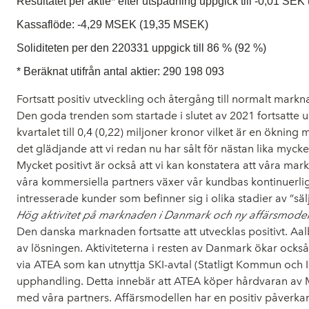
Resultatet per aktie* efter utspädning uppgick till -0,01 SE
Kassaflöde: -4,29 MSEK (19,35 MSEK)
Soliditeten per den 220331 uppgick till 86 % (92 %)
* Beräknat utifrån antal aktier: 290 198 093
Fortsatt positiv utveckling och återgång till normalt mark
Den goda trenden som startade i slutet av 2021 fortsatte un
kvartalet till 0,4 (0,22) miljoner kronor vilket är en ökn
det glädjande att vi redan nu har sålt för nästan lika mycke
Mycket positivt är också att vi kan konstatera att våra ma
våra kommersiella partners växer vår kundbas kontinuerli
intresserade kunder som befinner sig i olika stadier av ”sälj
Hög aktivitet på marknaden i Danmark och ny affärsmodell
Den danska marknaden fortsatte att utvecklas positivt. Aal
av lösningen. Aktiviteterna i resten av Danmark ökar ocks
via ATEA som kan utnyttja SKI-avtal (Statligt Kommun och
upphandling. Detta innebär att ATEA köper hårdvaran av 
med våra partners. Affärsmodellen har en positiv påverkan