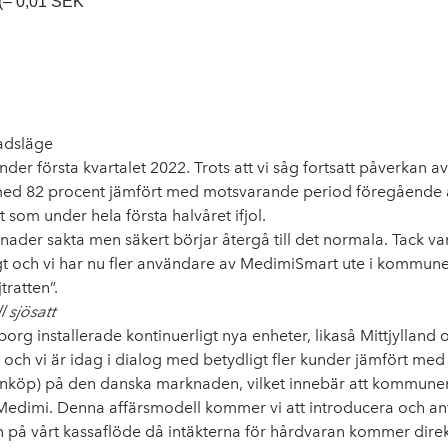
K (– 0,01 SEK
nadsläge
der första kvartalet 2022. Trots att vi såg fortsatt påverkan a
ing med 82 procent jämfört med motsvarande period föregående 
t som under hela första halvåret ifjol.
rknader sakta men säkert börjar återgå till det normala. Tack 
gt och vi har nu fler användare av MedimiSmart ute i kommune
tratten”.
 sjösatt
borg installerade kontinuerligt nya enheter, likaså Mittjyllan
å och vi är idag i dialog med betydligt fler kunder jämfört m
 Inköp) på den danska marknaden, vilket innebär att kommune
Medimi. Denna affärsmodell kommer vi att introducera och a
 på vårt kassaflöde då intäkterna för hårdvaran kommer direk