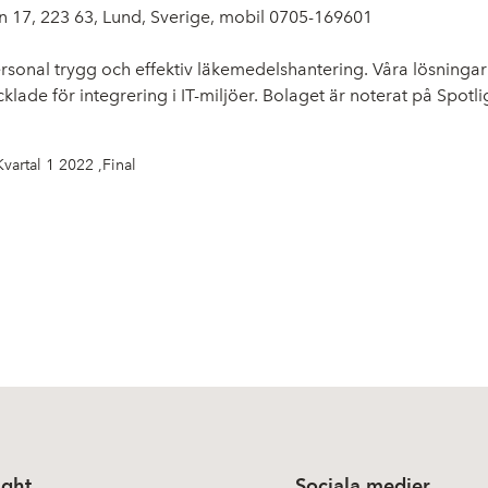
 17, 223 63, Lund, Sverige, mobil 0705-169601
nal trygg och effektiv läkemedelshantering. Våra lösningar om
lade för integrering i IT-miljöer. Bolaget är noterat på Spotli
Kvartal 1 2022 ,Final
ight
Sociala medier