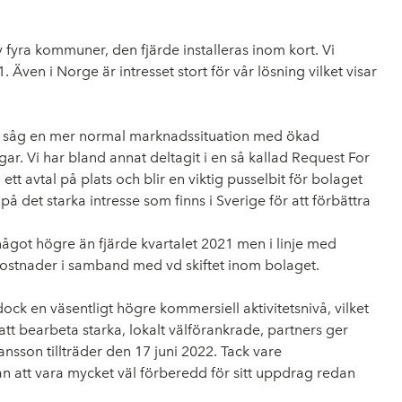
fyra kommuner, den fjärde installeras inom kort. Vi
Även i Norge är intresset stort för vår lösning vilket visar
vi såg en mer normal marknadssituation med ökad
ar. Vi har bland annat deltagit i en så kallad Request For
tt avtal på plats och blir en viktig pusselbit för bolaget
 det starka intresse som finns i Sverige för att förbättra
 något högre än fjärde kvartalet 2021 men i linje med
mt kostnader i samband med vd skiftet inom bolaget.
ock en väsentligt högre kommersiell aktivitetsnivå, vilket
att bearbeta starka, lokalt välförankrade, partners ger
sson tillträder den 17 juni 2022. Tack vare
 att vara mycket väl förberedd för sitt uppdrag redan