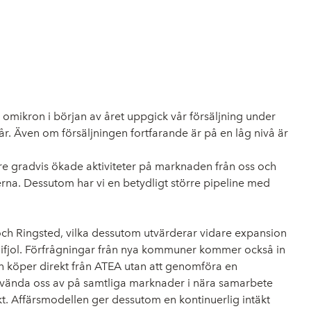
v omikron i början av året uppgick vår försäljning under
år. Även om försäljningen fortfarande är på en låg nivå är
vare gradvis ökade aktiviteter på marknaden från oss och
rna. Dessutom har vi en betydligt större pipeline med
d och Ringsted, vilka dessutom utvärderar vidare expansion
ed ifjol. Förfrågningar från nya kommuner kommer också in
n köper direkt från ATEA utan att genomföra en
nvända oss av på samtliga marknader i nära samarbete
t. Affärsmodellen ger dessutom en kontinuerlig intäkt