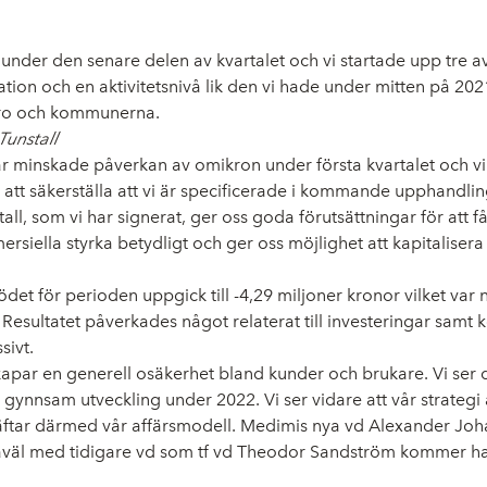
er den senare delen av kvartalet och vi startade upp tre av 
on och en aktivitetsnivå lik den vi hade under mitten på 2021. 
pro och kommunerna.
Tunstall
här minskade påverkan av omikron under första kvartalet och 
att säkerställa att vi är specificerade i kommande upphandling
, som vi har signerat, ger oss goda förutsättningar för att få e
lla styrka betydligt och ger oss möjlighet att kapitalisera på
det för perioden uppgick till -4,29 miljoner kronor vilket var
ss. Resultatet påverkades något relaterat till investeringar sa
sivt.
kapar en generell osäkerhet bland kunder och brukare. Vi ser d
 gynnsam utveckling under 2022. Vi ser vidare att vår strategi 
ftar därmed vår affärsmodell. Medimis nya vd Alexander Johan
åväl med tidigare vd som tf vd Theodor Sandström kommer han