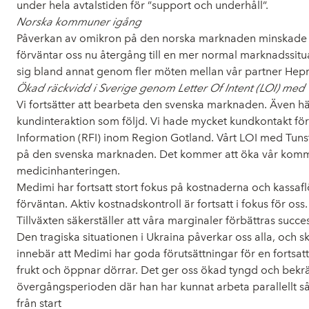
under hela avtalstiden för ”support och underhåll”.
Norska kommuner igång
Påverkan av omikron på den norska marknaden minskade und
förväntar oss nu återgång till en mer normal marknadssituati
sig bland annat genom fler möten mellan vår partner He
Ökad räckvidd i Sverige genom Letter Of Intent (LOI) med 
Vi fortsätter att bearbeta den svenska marknaden. Även 
kundinteraktion som följd. Vi hade mycket kundkontakt för 
Information (RFI) inom Region Gotland. Vårt LOI med Tunstall
på den svenska marknaden. Det kommer att öka vår kommersie
medicinhanteringen.
Medimi har fortsatt stort fokus på kostnaderna och kassaflö
förväntan. Aktiv kostnadskontroll är fortsatt i fokus för o
Tillväxten säkerställer att våra marginaler förbättras succes
Den tragiska situationen i Ukraina påverkar oss alla, och s
innebär att Medimi har goda förutsättningar för en fortsatt
frukt och öppnar dörrar. Det ger oss ökad tyngd och bekrä
övergångsperioden där han har kunnat arbeta parallellt s
från start