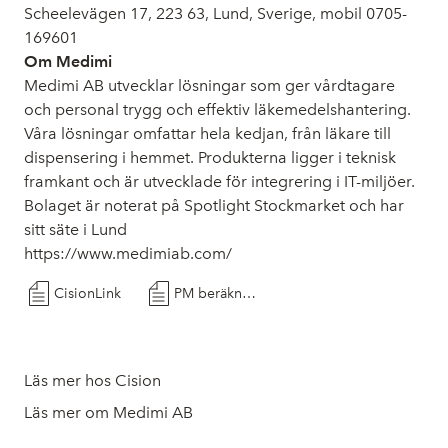
Scheelevägen 17, 223 63, Lund, Sverige, mobil 0705-
169601
Om Medimi
Medimi AB utvecklar lösningar som ger vårdtagare
och personal trygg och effektiv läkemedelshantering.
Våra lösningar omfattar hela kedjan, från läkare till
dispensering i hemmet. Produkterna ligger i teknisk
framkant och är utvecklade för integrering i IT-miljöer.
Bolaget är noterat på Spotlight Stockmarket och har
sitt säte i Lund
https://www.medimiab.com/
CisionLink
PM beräkningsperiod för utnyttjandekurs i TO5 (220505)
Läs mer hos Cision
Läs mer om Medimi AB