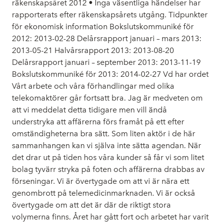
räkenskapsåret 2012 • Inga väsentliga händelser har
rapporterats efter räkenskapsårets utgång. Tidpunkter
för ekonomisk information Bokslutskommuniké för
2012: 2013-02-28 Delårsrapport januari – mars 2013:
2013-05-21 Halvårsrapport 2013: 2013-08-20
Delårsrapport januari – september 2013: 2013-11-19
Bokslutskommuniké för 2013: 2014-02-27 Vd har ordet
Vårt arbete och våra förhandlingar med olika
telekomaktörer går fortsatt bra. Jag är medveten om
att vi meddelat detta tidigare men vill ändå
understryka att affärerna förs framåt på ett efter
omständigheterna bra sätt. Som liten aktör i de här
sammanhangen kan vi själva inte sätta agendan. När
det drar ut på tiden hos våra kunder så får vi som litet
bolag tyvärr stryka på foten och affärerna drabbas av
förseningar. Vi är övertygade om att vi är nära ett
genombrott på telemedicinmarknaden. Vi är också
övertygade om att det är där de riktigt stora
volymerna finns. Året har gått fort och arbetet har varit