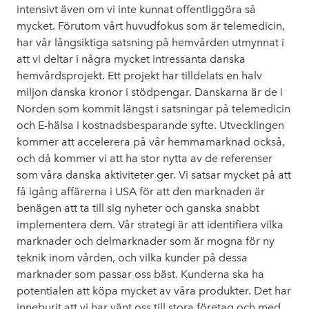
intensivt även om vi inte kunnat offentliggöra så
mycket. Förutom vårt huvudfokus som är telemedicin,
har vår långsiktiga satsning på hemvården utmynnat i
att vi deltar i några mycket intressanta danska
hemvårdsprojekt. Ett projekt har tilldelats en halv
miljon danska kronor i stödpengar. Danskarna är de i
Norden som kommit längst i satsningar på telemedicin
och E-hälsa i kostnadsbesparande syfte. Utvecklingen
kommer att accelerera på vår hemmamarknad också,
och då kommer vi att ha stor nytta av de referenser
som våra danska aktiviteter ger. Vi satsar mycket på att
få igång affärerna i USA för att den marknaden är
benägen att ta till sig nyheter och ganska snabbt
implementera dem. Vår strategi är att identifiera vilka
marknader och delmarknader som är mogna för ny
teknik inom vården, och vilka kunder på dessa
marknader som passar oss bäst. Kunderna ska ha
potentialen att köpa mycket av våra produkter. Det har
inneburit att vi har vänt oss till stora företag och med