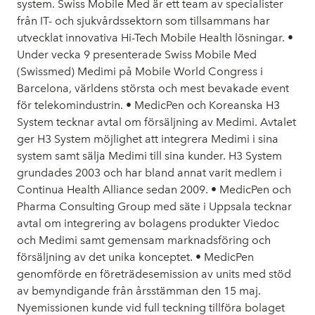
system. Swiss Mobile Med är ett team av specialister
från IT- och sjukvårdssektorn som tillsammans har
utvecklat innovativa Hi-Tech Mobile Health lösningar. •
Under vecka 9 presenterade Swiss Mobile Med
(Swissmed) Medimi på Mobile World Congress i
Barcelona, världens största och mest bevakade event
för telekomindustrin. • MedicPen och Koreanska H3
System tecknar avtal om försäljning av Medimi. Avtalet
ger H3 System möjlighet att integrera Medimi i sina
system samt sälja Medimi till sina kunder. H3 System
grundades 2003 och har bland annat varit medlem i
Continua Health Alliance sedan 2009. • MedicPen och
Pharma Consulting Group med säte i Uppsala tecknar
avtal om integrering av bolagens produkter Viedoc
och Medimi samt gemensam marknadsföring och
försäljning av det unika konceptet. • MedicPen
genomförde en företrädesemission av units med stöd
av bemyndigande från årsstämman den 15 maj.
Nyemissionen kunde vid full teckning tillföra bolaget