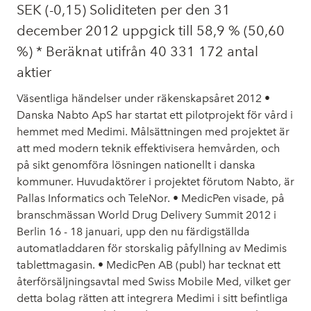
SEK (-0,15) Soliditeten per den 31
december 2012 uppgick till 58,9 % (50,60
%) * Beräknat utifrån 40 331 172 antal
aktier
Väsentliga händelser under räkenskapsåret 2012 •
Danska Nabto ApS har startat ett pilotprojekt för vård i
hemmet med Medimi. Målsättningen med projektet är
att med modern teknik effektivisera hemvården, och
på sikt genomföra lösningen nationellt i danska
kommuner. Huvudaktörer i projektet förutom Nabto, är
Pallas Informatics och TeleNor. • MedicPen visade, på
branschmässan World Drug Delivery Summit 2012 i
Berlin 16 - 18 januari, upp den nu färdigställda
automatladdaren för storskalig påfyllning av Medimis
tablettmagasin. • MedicPen AB (publ) har tecknat ett
återförsäljningsavtal med Swiss Mobile Med, vilket ger
detta bolag rätten att integrera Medimi i sitt befintliga