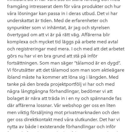
framgång intresserat dem för våra produkter och hur
våra lösningar kan passa in i deras utbud. Det vi har
underskattat är tiden. Med de erfarenheter och
synpunkter som vi inhämtat, är jag och styrelsen
övertygad om att vi är på rätt väg. Affärerna blir
komplexa och mycket tid läggs på arbete med avtal
och registreringar med mera. I och med att det arbetet
görs nu har vi en bra grund att stå på inför
fortsättningen. Som man säger ”tålamod är en dygd”.
Vi förutsätter att det tålamod som man som aktieägare
ibland måste ha kommer att löna sig i längden. Med
tanke på den breda projektportfölj vi har och med
några långtgångna förhandlingar, bedömer vi att
bolaget är nära att träda in i en ny och spännande fas
där affärerna lossnar. Vår webshop ger oss en liten
men viktig försäljning mot privatmarknaden och den
ger oss direktkontakt med våra slutkunder. Det har vi
nytta av både i existerande förhandlingar och inför