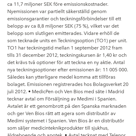
ca 11,7 miljoner SEK före emissionskostnader.
Nyemissionen var partiellt säkerställd genom
emissionsgarantier och teckningsförbindelser till ett
belopp av ca 8,8 miljoner SEK (75 %), vilket var det
belopp som slutligen emitterades. Vidare erhöll de
som tecknade units en Teckningsoption (TO1) per unit.
TO1 har teckningstid mellan 1 september 2012 fram
tills 31 december 2012, teckningskursen är 1,40 kr och
det krävs två optioner för att teckna en ny aktie. Antal
nya teckningsoptioner efter emissionen är: 11 005 000.
Således kan ytterligare medel komma att tillföras
bolaget. Emissionen registrerades hos Bolagsverket 20
juli 2012. • MedicPen och Ven Bios med säte i Madrid
tecknar avtal om Försäljning av Medimi i Spanien.
Avtalet är ett genombrott på den Spanska marknaden
och ger Ven Bios rätt att agera som distributör av
Medimi systemet i Spanien. Ven Bios är en distributör
som säljer medicinteknikprodukter till sjukhus,
äldreboende och apotek. • Avtal tecknat med Telenor.