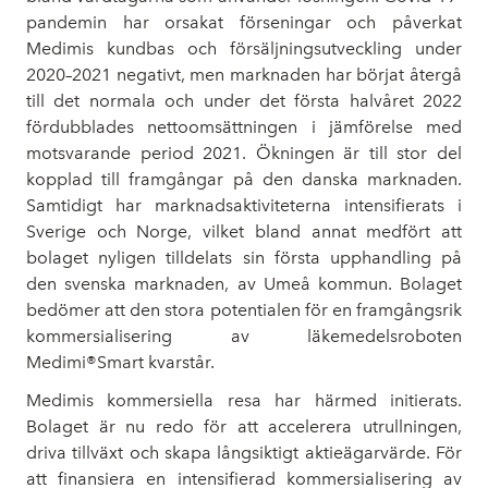
pandemin har orsakat förseningar och påverkat
Medimis kundbas och försäljningsutveckling under
2020–2021 negativt, men marknaden har börjat återgå
till det normala och under det första halvåret 2022
fördubblades nettoomsättningen i jämförelse med
motsvarande period 2021. Ökningen är till stor del
kopplad till framgångar på den danska marknaden.
Samtidigt har marknadsaktiviteterna intensifierats i
Sverige och Norge, vilket bland annat medfört att
bolaget nyligen tilldelats sin första upphandling på
den svenska marknaden, av Umeå kommun. Bolaget
bedömer att den stora potentialen för en framgångsrik
kommersialisering av läkemedelsroboten
Medimi®Smart kvarstår.
Medimis kommersiella resa har härmed initierats.
Bolaget är nu redo för att accelerera utrullningen,
driva tillväxt och skapa långsiktigt aktieägarvärde. För
att finansiera en intensifierad kommersialisering av