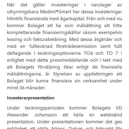
När det gäller investeringar i varulager av
uthyrningsbara Medimi®Smart har dessa investeringar
hitintills finansierats med ägarkapital. Från och med nu
kommer Bolaget att ha som målsättning att hitta
kompletterande finansieringskällor såsom exempelvis
leasing och fakturabelåning. Med dessa åtgärder och
med en fulltecknad företrädesemission samt fullt
deltagande i teckningsoptionerna TO6 och TO 7 i
enlighet med detta pressmeddelande och i takt med
att Bolagets försäljning ökar enligt de finansiella
målsättningarna, är Styrelsen av uppfattningen att
Bolaget bör kunna finansiera sin verksamhet under
minst 36 månader.
Investerarpresentation
Under teckningsperioden kommer Bolagets VD
Alexander Johansson att hålla en webbsänd
presentation. Under presentationen kommer det ges
möjlighet att ställa frågor. Datum och tidpunkt för