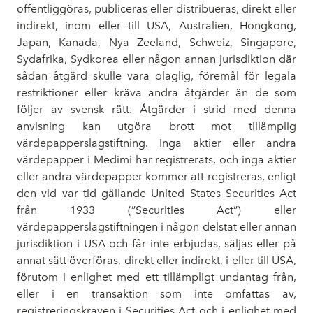
offentliggöras, publiceras eller distribueras, direkt eller
indirekt, inom eller till USA, Australien, Hongkong,
Japan, Kanada, Nya Zeeland, Schweiz, Singapore,
Sydafrika, Sydkorea eller någon annan jurisdiktion där
sådan åtgärd skulle vara olaglig, föremål för legala
restriktioner eller kräva andra åtgärder än de som
följer av svensk rätt. Åtgärder i strid med denna
anvisning kan utgöra brott mot tillämplig
värdepapperslagstiftning. Inga aktier eller andra
värdepapper i Medimi har registrerats, och inga aktier
eller andra värdepapper kommer att registreras, enligt
den vid var tid gällande United States Securities Act
från 1933 (”Securities Act”) eller
värdepapperslagstiftningen i någon delstat eller annan
jurisdiktion i USA och får inte erbjudas, säljas eller på
annat sätt överföras, direkt eller indirekt, i eller till USA,
förutom i enlighet med ett tillämpligt undantag från,
eller i en transaktion som inte omfattas av,
registreringskraven i Securities Act och i enlighet med