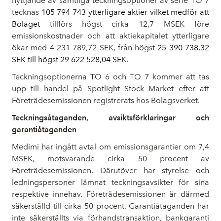
nyttjande av samtliga teckningsoptioner av serie TO 7
tecknas
105 794 743 ytterligare aktier vilket medför att
Bolaget
tillförs högst cirka 12,7 MSEK före
emissionskostnader och att aktiekapitalet ytterligare
ökar med 4 231 789,72 SEK, från högst
25 390 738,32
SEK till högst 29 622 528,04 SEK
.
Teckningsoptionerna TO 6 och TO 7 kommer att tas
upp till handel på Spotlight Stock Market efter att
Företrädesemissionen registrerats hos Bolagsverket.
Teckningsåtaganden, avsiktsförklaringar och
garantiåtaganden
Medimi har ingått avtal om emissionsgarantier om 7,4
MSEK, motsvarande cirka 50 procent av
Företrädesemissionen. Därutöver har styrelse och
ledningspersoner lämnat teckningsavsikter för sina
respektive innehav. Företrädesemissionen är därmed
säkerställd till cirka 50 procent. Garantiåtaganden har
inte säkerställts via förhandstransaktion, bankgaranti