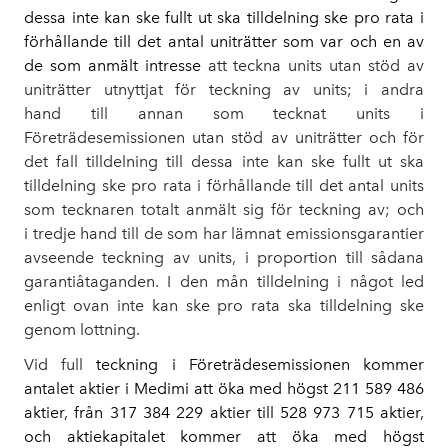
dessa inte kan ske fullt ut ska tilldelning ske pro rata i
förhållande till det antal uniträtter som var och en av
de som anmält intresse
att teckna units utan stöd av
uniträtter utnyttjat för teckning av units; i andra
hand till annan som tecknat units i
Företrädesemissionen utan stöd av uniträtter och för
det fall tilldelning till dessa inte kan ske fullt ut ska
tilldelning ske pro rata i förhållande till det antal units
som tecknaren totalt anmält sig för teckning av; och
i tredje hand till de som har lämnat emissionsgarantier
avseende teckning av units, i proportion till sådana
garantiåtaganden. I den mån tilldelning i något led
enligt ovan inte kan ske pro rata ska tilldelning ske
genom lottning.
Vid full
teckning i Företrädesemissionen kommer
antalet aktier i Medimi att öka med högst 211 589 486
aktier, från 317 384 229 aktier till 528 973 715 aktier,
och aktiekapitalet kommer att öka med högst