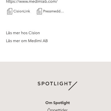
https://www.medimiab.com/
CisionLink
Pressmeddelande Företrädesemission Medimi AB 25 oktober 2022
Läs mer hos Cision
Läs mer om Medimi AB
Om Spotlight
Öppettider