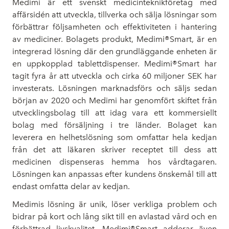
Medimi är ett svenskt medicinteknikföretag med
affärsidén att utveckla, tillverka och sälja lösningar som
förbättrar följsamheten och effektiviteten i hantering
av mediciner. Bolagets produkt, Medimi®Smart, är en
integrerad lösning där den grundläggande enheten är
en uppkopplad tablettdispenser. Medimi®Smart har
tagit fyra år att utveckla och cirka 60 miljoner SEK har
investerats. Lösningen marknadsförs och säljs sedan
början av 2020 och Medimi har genomfört skiftet från
utvecklingsbolag till att idag vara ett kommersiellt
bolag med försäljning i tre länder. Bolaget kan
leverera en helhetslösning som omfattar hela kedjan
från det att läkaren skriver receptet till dess att
medicinen dispenseras hemma hos vårdtagaren.
Lösningen kan anpassas efter kundens önskemål till att
endast omfatta delar av kedjan.
Medimis lösning är unik, löser verkliga problem och
bidrar på kort och lång sikt till en avlastad vård och en
förbättrad livskvalitet. Medimi®Smart adderar även