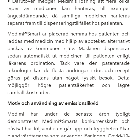
• Därutöver medger Medimis lösning att flera olika
typer av mediciner kan hanteras, till exempel
ångestdämpande, då samtliga mediciner hanteras
separat fram till dispenseringstillfället hos patienten.
Medimi®Smart är placerad hemma hos patienten och
laddas med medicin med hjälp av apoteket, alternativt
packas av kommunen själv. Maskinen dispenserar
sedan automatiskt ut medicinen till patienten enligt
läkarens ordination. Tack vare den patenterade
teknologin kan de flesta ändringar i dos och recept
göras på distans utan något fysiskt besök. Detta
möjliggör högre patientsäkerhet och lägre
samhällskostnader.
Motiv och användning av emissionslikvid
Medimi har under de senaste åren tydligt
demonstrerat Medimi®Smarts konkurrenskraft och
påvisat hur följsamheten går upp och tryggheten ökar
bland vårdtagarna som använder lösningen. Covid-19-