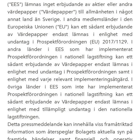
("EES") lämnas inget erbjudande av aktier eller andra
värdepapper ("Värdepapper") till allmänheten i något
annat land än Sverige. I andra medlemsländer i den
Europeiska Unionen ("EU") kan ett sådant erbjudande
av Värdepapper endast lämnas i enlighet med
undantag i Prospektförordningen (EU) 2017/1129. I
andra länder i EES som har implementerat
Prospektförordningen i nationell lagstiftning kan ett
sådant erbjudande av Värdepapper endast lämnas i
enlighet med undantag i Prospektförordningen samt i
enlighet med varje relevant implementeringsåtgärd. I
övriga länder i EES som inte har implementerat
Prospektförordningen i nationell lagstiftning kan ett
sådant erbjudande av Värdepapper endast lämnas i
enlighet med tillämpligt undantag i den nationella
lagstiftningen.
Detta pressmeddelande kan innehålla viss framåtriktad
information som återspeglar Bolagets aktuella syn på
framtida händelser samt finansiell och operativ