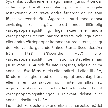
Sydafrika, Sydkorea eller någon annan jurisdiktion där
sådan åtgärd skulle vara olaglig, föremål för legala
restriktioner eller kräva andra åtgärder än de som
följer av svensk rätt. Åtgärder i strid med denna
anvisning kan utgöra brott mot tillämplig
värdepapperslagstiftning. Inga aktier eller andra
värdepapper i Medimi har registrerats, och inga aktier
eller andra värdepapper kommer att registreras, enligt
den vid var tid gällande United States Securities Act
från 1933 ("Securities Act") eller
värdepapperslagstiftningen i någon delstat eller annan
jurisdiktion i USA och får inte erbjudas, säljas eller på
annat sätt överföras, direkt eller indirekt, i eller till USA,
förutom i enlighet med ett tillämpligt undantag från,
eller i en transaktion som inte omfattas av,
registreringskraven i Securities Act och i enlighet med
värdepapperslagstiftningen i relevant delstat eller
annan jurisdiktion i USA.
Inom det Europeiska ekonomiska samarbetsområdet