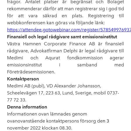
frågor. Antalet platser är begränsat och Bolaget
rekommenderar därför att man registrerar sig i god tid
för att vara säkrad en plats. Registrering till
webbkonferensen kan göras via följande länk:
https://attendee.gotowebinar.com/register/5785499769
Finansiell och legal rådgivare samt emissionsinstitut
Västra Hamnen Corporate Finance AB är finansiell
rådgivare, Advokatfirman Delphi är legal rådgivare till
Medimi och Aqurat fondkommission agerar
emissionsinstitut i samband med
Företrädesemissionen.
Kontaktperson
Medimi AB (publ), VD Alexander Johansson,
Scheelevägen 17, 223 63, Lund, Sverige, mobil 0737-
77 72 33.
Denna information
Informationen ovan lämnades genom
ovanovanstående kontaktpersons försorg de
n 3
november 2022 klockan 08.30.