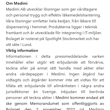
Om Medimi
Medimi AB utvecklar lösningar som ger vårdtagare
och personal trygg och effektiv läkemedelshantering.
Våra lösningar omfattar hela kedjan, från läkare till
dispensering i hemmet. Produkterna ligger i teknisk
framkant och är utvecklade för integrering i IT-miljöer.
Bolaget är noterat på Spotlight Stockmarket och har
sitt säte i Lund.
Viktig information
Informationen i detta pressmeddelande varken
innehåller eller utgör ett erbjudande att förvärva,
teckna eller på annat sätt handla med aktier eller
andra värdepapper i Medimi. Ingen åtgärd har
vidtagits och åtgärder kommer inte att vidtas för att
tillåta ett erbjudande till allmänheten i några andra
jurisdiktioner än Sverige. Inbjudan till berörda
personer att teckna aktier i
Medimi kommer endast att
ske genom Memorandumet som offentliggjorts av
Bolaget den 2 november 2022
på Medimis