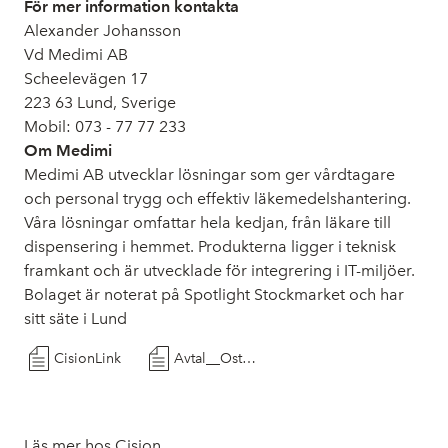
För mer information kontakta
Alexander Johansson
Vd Medimi AB
Scheelevägen 17
223 63 Lund, Sverige
Mobil: 073 - 77 77 233
Om Medimi
Medimi AB utvecklar lösningar som ger vårdtagare
och personal trygg och effektiv läkemedelshantering.
Våra lösningar omfattar hela kedjan, från läkare till
dispensering i hemmet. Produkterna ligger i teknisk
framkant och är utvecklade för integrering i IT-miljöer.
Bolaget är noterat på Spotlight Stockmarket och har
sitt säte i Lund
CisionLink
Avtal__Osterbotten_valfardsomrade_Finland_20221130
Läs mer hos Cision