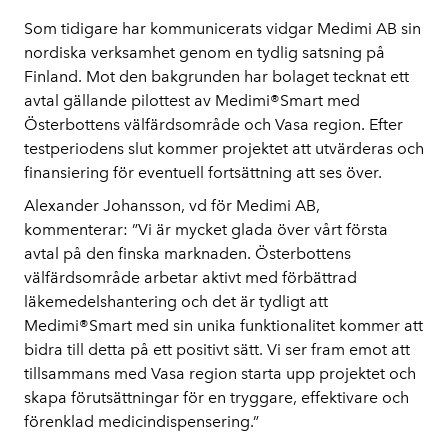
Som tidigare har kommunicerats vidgar Medimi AB sin
nordiska verksamhet genom en tydlig satsning på
Finland. Mot den bakgrunden har bolaget tecknat ett
avtal gällande pilottest av Medimi
®
Smart med
Österbottens välfärdsområde och Vasa region. Efter
testperiodens slut kommer projektet att utvärderas och
finansiering för eventuell fortsättning att ses över.
Alexander Johansson, vd för Medimi AB,
kommenterar: ”Vi är mycket glada över vårt första
avtal på den finska marknaden. Österbottens
välfärdsområde arbetar aktivt med förbättrad
läkemedelshantering och det är tydligt att
Medimi
®
Smart med sin unika funktionalitet kommer att
bidra till detta på ett positivt sätt. Vi ser fram emot att
tillsammans med Vasa region starta upp projektet och
skapa förutsättningar för en tryggare, effektivare och
förenklad medicindispensering.”