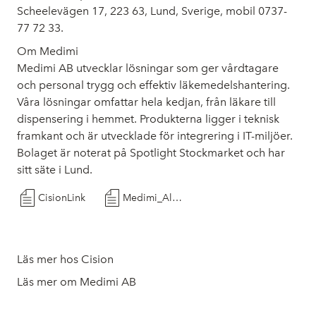
Scheelevägen 17, 223 63, Lund, Sverige, mobil 0737-
77 72 33.
Om Medimi
Medimi AB utvecklar lösningar som ger vårdtagare
och personal trygg och effektiv läkemedelshantering.
Våra lösningar omfattar hela kedjan, från läkare till
dispensering i hemmet. Produkterna ligger i teknisk
framkant och är utvecklade för integrering i IT-miljöer.
Bolaget är noterat på Spotlight Stockmarket och har
sitt säte i Lund.
CisionLink
Medimi_Allman_Uppdatering_20230412
Läs mer hos Cision
Läs mer om Medimi AB