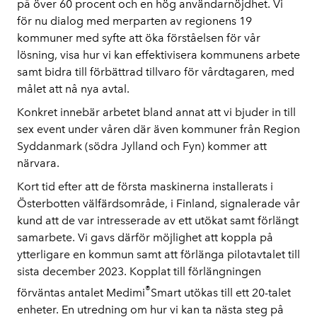
på över 60 procent och en hög användarnöjdhet. Vi
för nu dialog med merparten av regionens 19
kommuner med syfte att öka förståelsen för vår
lösning, visa hur vi kan effektivisera kommunens arbete
samt bidra till förbättrad tillvaro för vårdtagaren, med
målet att nå nya avtal.
Konkret innebär arbetet bland annat att vi bjuder in till
sex event under våren där även kommuner från Region
Syddanmark (södra Jylland och Fyn) kommer att
närvara.
Kort tid efter att de första maskinerna installerats i
Österbotten välfärdsområde, i Finland, signalerade vår
kund att de var intresserade av ett utökat samt förlängt
samarbete. Vi gavs därför möjlighet att koppla på
ytterligare en kommun samt att förlänga pilotavtalet till
sista december 2023. Kopplat till förlängningen
®
förväntas antalet Medimi
Smart utökas till ett 20-talet
enheter. En utredning om hur vi kan ta nästa steg på