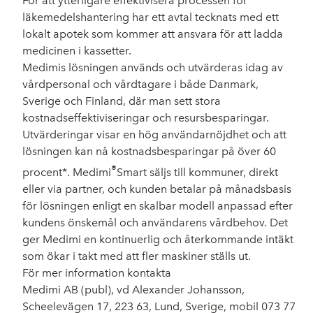
För att ytterligare effektivisera processen för
läkemedelshantering har ett avtal tecknats med ett
lokalt apotek som kommer att ansvara för att ladda
medicinen i kassetter.
Medimis lösningen används och utvärderas idag av
vårdpersonal och vårdtagare i både Danmark,
Sverige och Finland, där man sett stora
kostnadseffektiviseringar och resursbesparingar.
Utvärderingar visar en hög användarnöjdhet och att
lösningen kan nå kostnadsbesparingar på över 60
®
procent*. Medimi
Smart säljs till kommuner, direkt
eller via partner, och kunden betalar på månadsbasis
för lösningen enligt en skalbar modell anpassad efter
kundens önskemål och användarens vårdbehov. Det
ger Medimi en kontinuerlig och återkommande intäkt
som ökar i takt med att fler maskiner ställs ut.
För mer information kontakta
Medimi AB (publ), vd Alexander Johansson,
Scheelevägen 17, 223 63, Lund, Sverige, mobil 073 77