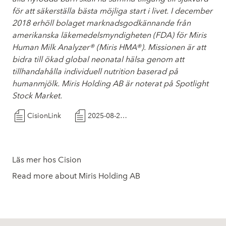
för att säkerställa bästa möjliga start i livet. I december
2018 erhöll bolaget marknadsgodkännande från
amerikanska läkemedelsmyndigheten (FDA) för Miris
Human Milk Analyzer® (Miris HMA®). Missionen är att
bidra till ökad global neonatal hälsa genom att
tillhandahålla individuell nutrition baserad på
humanmjölk. Miris Holding AB är noterat på Spotlight
Stock Market.
CisionLink
2025-08-20_Sto¨rre innehavsfo¨ra¨ndringar Miris Holding AB_FINAL
Läs mer hos Cision
Read more about Miris Holding AB