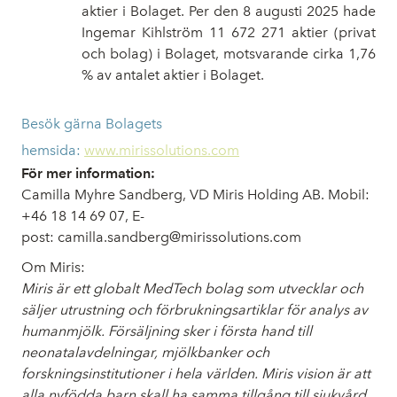
aktier i Bolaget. Per den 8 augusti 2025 hade
Ingemar Kihlström 11
672 271 aktier (privat
och bolag) i Bolaget, motsvarande cirka 1,76
% av antalet aktier i Bolaget.
Besök gärna Bolagets
hemsida:
www.mirissolutions.com
För mer information:
Camilla Myhre Sandberg, VD Miris Holding AB. Mobil:
+46 18 14 69 07, E-
post:
camilla.sandberg@mirissolutions.com
Om Miris:
Miris är ett globalt MedTech bolag som utvecklar och
säljer utrustning och förbrukningsartiklar för analys av
humanmjölk. Försäljning sker i första hand till
neonatalavdelningar, mjölkbanker och
forskningsinstitutioner i hela världen. Miris vision är att
alla nyfödda barn skall ha samma tillgång till sjukvård