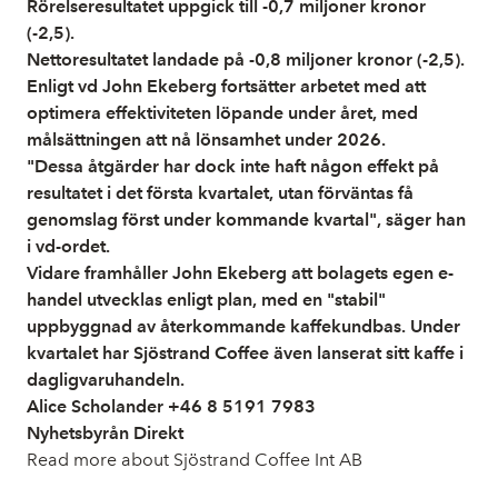
Rörelseresultatet uppgick till -0,7 miljoner kronor
(-2,5).
Nettoresultatet landade på -0,8 miljoner kronor (-2,5).
Enligt vd John Ekeberg fortsätter arbetet med att
optimera effektiviteten löpande under året, med
målsättningen att nå lönsamhet under 2026.
"Dessa åtgärder har dock inte haft någon effekt på
resultatet i det första kvartalet, utan förväntas få
genomslag först under kommande kvartal", säger han
i vd-ordet.
Vidare framhåller John Ekeberg att bolagets egen e-
handel utvecklas enligt plan, med en "stabil"
uppbyggnad av återkommande kaffekundbas. Under
kvartalet har Sjöstrand Coffee även lanserat sitt kaffe i
dagligvaruhandeln.
Alice Scholander +46 8 5191 7983
Nyhetsbyrån Direkt
Read more about Sjöstrand Coffee Int AB