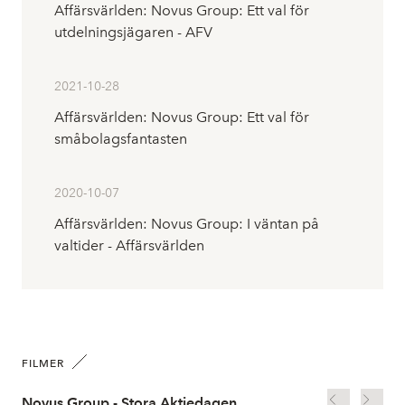
Affärsvärlden: Novus Group: Ett val för
utdelningsjägaren - AFV
2021-10-28
Affärsvärlden: Novus Group: Ett val för
småbolagsfantasten
2020-10-07
Affärsvärlden: Novus Group: I väntan på
valtider - Affärsvärlden
FILMER
Novus Group - Stora Aktiedagen
Op