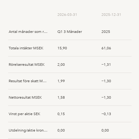
2026-03-31
2025-12-31
Antal månader som rapporten avser
Q1 3 Månader
2025
Totala intäkter MSEK
15,90
61,06
Rörelseresultat MSEK
2,00
−1,31
Resultat före skatt MSEK
1,99
−1,30
Nettoresultat MSEK
1,58
−1,30
Vinst per aktie SEK
0,15
−0,13
Utdelning/aktie kronor SEK
0,00
0,00