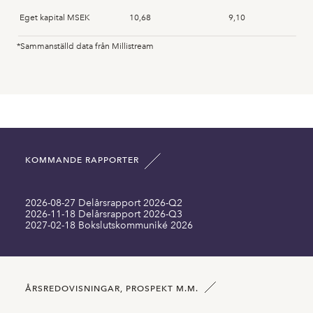
Eget kapital MSEK
10,68
9,10
*Sammanställd data från Millistream
Anläggningstillgångar MSEK
0,17
0,21
Immateriella anläggningstillgångar MSEK
3,47
3,43
Omsättningstillgångar MSEK
22,04
23,00
KOMMANDE RAPPORTER
Summa tillgångar MSEK
25,68
26,64
2026-08-27 Delårsrapport 2026-Q2
Långfristiga skulder inklusive MSEK
0,00
0,00
2026-11-18 Delårsrapport 2026-Q3
2027-02-18 Bokslutskommuniké 2026
Kortfristiga skulder MSEK
15,01
17,54
Antal aktier SEK
10372250,00
10372250,00
ÅRSREDOVISNINGAR, PROSPEKT M.M.