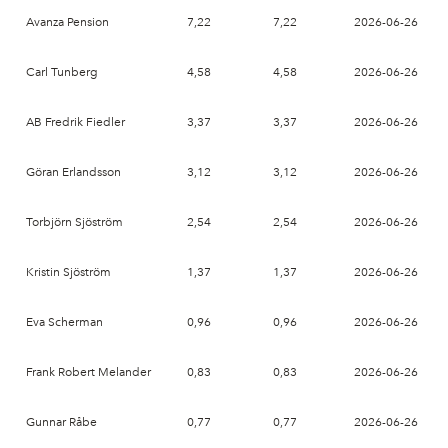
Avanza Pension
7,22
7,22
2026-06-26
Carl Tunberg
4,58
4,58
2026-06-26
AB Fredrik Fiedler
3,37
3,37
2026-06-26
Göran Erlandsson
3,12
3,12
2026-06-26
Torbjörn Sjöström
2,54
2,54
2026-06-26
Kristin Sjöström
1,37
1,37
2026-06-26
Eva Scherman
0,96
0,96
2026-06-26
Frank Robert Melander
0,83
0,83
2026-06-26
Gunnar Råbe
0,77
0,77
2026-06-26