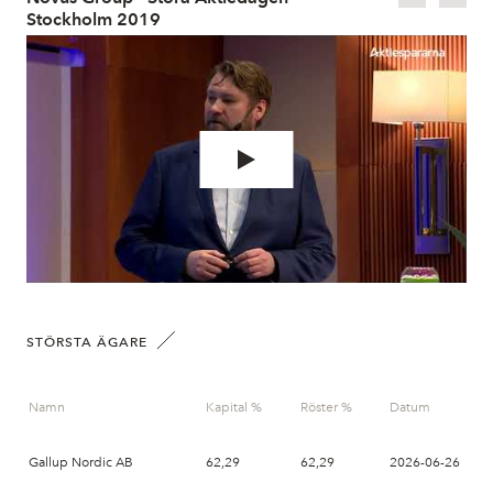
Stockholm 2019
for
No
STÖRSTA ÄGARE
Namn
Kapital %
Röster %
Datum
Gallup Nordic AB
62,29
62,29
2026-06-26