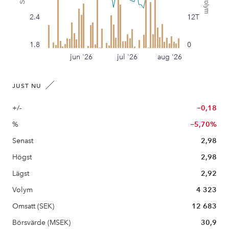
2.4
12T
1.8
0
jun '26
jul '26
aug '26
JUST NU
+/-
−0,18
%
−5,70%
Senast
2,98
Högst
2,98
Lägst
2,92
Volym
4 323
Omsatt (SEK)
12 683
Börsvärde (MSEK)
30,9