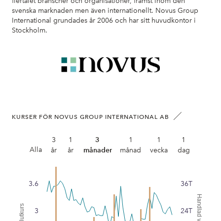
flertalet branscher och organisationer, främst inom den
svenska marknaden men även internationellt. Novus Group
International grundades år 2006 och har sitt huvudkontor i
Stockholm.
KURSER FÖR NOVUS GROUP INTERNATIONAL AB
3
1
3
1
1
1
Alla
år
år
månader
månad
vecka
dag
3.6
36T
Handlad volym
Slutkurs
3
24T