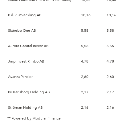
P & P Utveckling AB
10,16
10,16
202
Skårebo One AB
5,58
5,58
202
Aurora Capital Invest AB
5,56
5,56
202
Jmp Invest Rimbo AB
4,78
4,78
202
Avanza Pension
2,60
2,60
202
Pe Karlsborg Holding AB
2,17
2,17
202
Ströman Holding AB
2,16
2,16
202
** Powered by Modular Finance