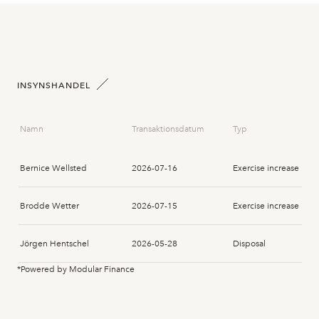
INSYNSHANDEL
Namn
Transaktionsdatum
Typ
Bernice Wellsted
2026-07-16
Exercise increase
Brodde Wetter
2026-07-15
Exercise increase
Jörgen Hentschel
2026-05-28
Disposal
*Powered by Modular Finance
Göran Nordlund
2025-02-13
Subscription