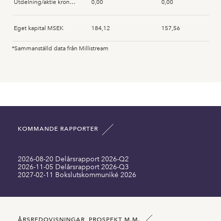
Utdelning/aktie kronor SEK
0,00
0,00
Eget kapital MSEK
184,12
157,56
*Sammanställd data från Millistream
Anläggningstillgångar MSEK
78,63
53,61
Immateriella anläggningstillgångar MSEK
183,25
182,49
Omsättningstillgångar MSEK
219,44
206,26
KOMMANDE RAPPORTER
Summa tillgångar MSEK
490,73
451,00
2026-08-20 Delårsrapport 2026-Q2
Långfristiga skulder inklusive MSEK
114,43
106,63
2026-11-05 Delårsrapport 2026-Q3
2027-02-11 Bokslutskommuniké 2026
Kortfristiga skulder MSEK
192,18
186,81
Antal aktier SEK
215832215,00
201621087,00
ÅRSREDOVISNINGAR, PROSPEKT M.M.