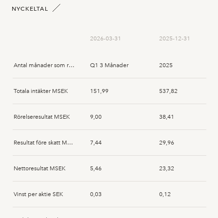
Carl Schneider
2025-02-11
Subscription
NYCKELTAL
Henrik Pålsson
2025-02-10
Subscription
2026-03-31
2025-12-31
Henrik Pålsson
2025-01-31
Subscription
Antal månader som rapporten avser
Q1 3 Månader
2025
Carl Schneider
2025-01-31
Subscription
Totala intäkter MSEK
151,99
537,82
Magnus Greko
2025-01-31
Acquisition
Rörelseresultat MSEK
9,00
38,41
Göran Nordlund
2025-01-31
Acquisition
Resultat före skatt MSEK
7,44
29,96
Nettoresultat MSEK
5,46
23,32
Vinst per aktie SEK
0,03
0,12