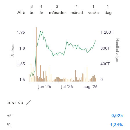
3
1
3
1
1
1
Alla
år
år
månader
månad
vecka
dag
1.95
1 200T
Handlad volym
Slutkurs
1.8
800T
1.65
400T
1.5
0
jun '26
jul '26
aug '26
JUST NU
+/-
0,025
%
1,34%