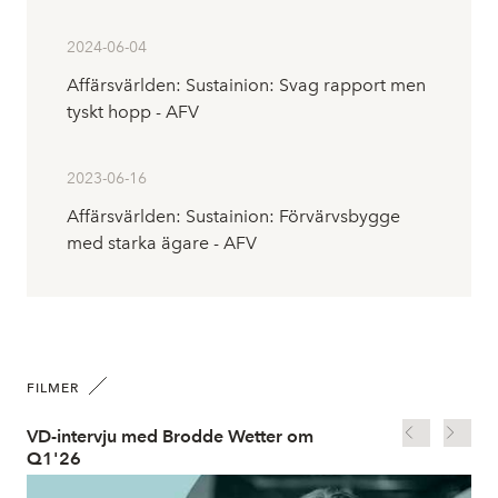
2024-06-04
Affärsvärlden: Sustainion: Svag rapport men
tyskt hopp - AFV
2023-06-16
Affärsvärlden: Sustainion: Förvärvsbygge
med starka ägare - AFV
FILMER
VD-intervju med Brodde Wetter om
VD
Q1'26
bo