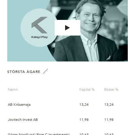
STÖRSTA ÄGARE
Namn
Kapital %
Röster %
Dat
AB Krösamaja
13,24
13,24
202
Jovitech Invest AB
11,98
11,98
202
Göran Nordlund (Fore C Investments)
10,63
10,63
202