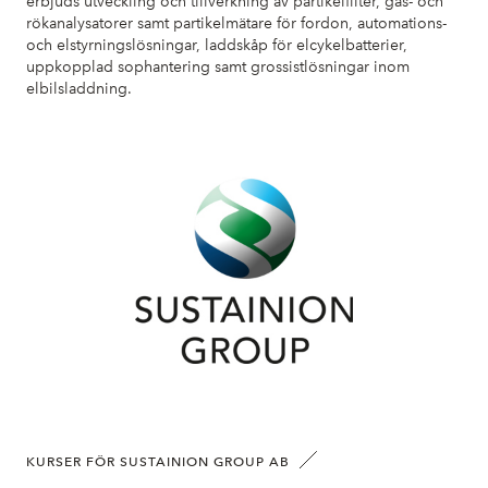
erbjuds utveckling och tillverkning av partikelfilter, gas- och
rökanalysatorer samt partikelmätare för fordon, automations-
och elstyrningslösningar, laddskåp för elcykelbatterier,
uppkopplad sophantering samt grossistlösningar inom
elbilsladdning.
KURSER FÖR SUSTAINION GROUP AB