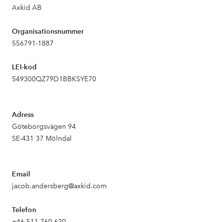
Axkid AB
Organisationsnummer
556791-1887
LEI-kod
549300QZ79D1BBKSYE70
Adress
Göteborgsvägen 94
SE-431 37 Mölndal
Email
jacob.andersberg@axkid.com
Telefon
+46 511 760 620