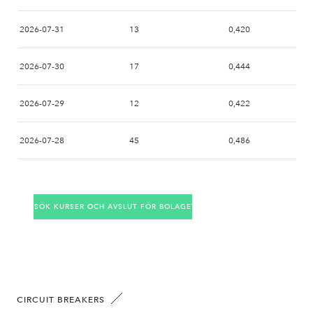
2026-07-31
13
0,420
2026-07-30
17
0,444
2026-07-29
12
0,422
2026-07-28
45
0,486
2026-07-27
3
0,358
SÖK KURSER OCH AVSLUT FÖR BOLAGET
2026-07-24
15
0,474
2026-07-23
5
0,438
2026-07-22
25
0,468
CIRCUIT BREAKERS