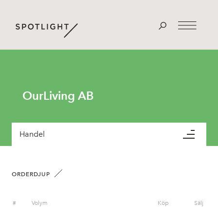
OurLiving AB
Handel
ORDERDJUP
#
Volym
Köp
Sälj