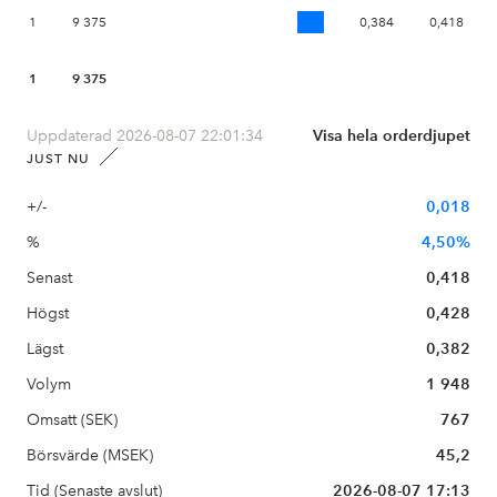
1
9 375
0,384
0,418
1
9 375
Uppdaterad 2026-08-07 22:01:34
Visa hela orderdjupet
JUST NU
+/-
0,018
%
4,50%
Senast
0,418
Högst
0,428
Lägst
0,382
Volym
1 948
Omsatt (SEK)
767
Börsvärde (MSEK)
45,2
Tid (Senaste avslut)
2026-08-07 17:13