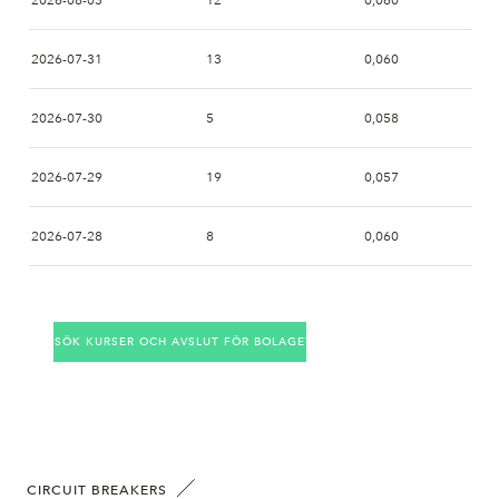
2026-08-03
12
0,060
2026-07-31
13
0,060
2026-07-30
5
0,058
2026-07-29
19
0,057
2026-07-28
8
0,060
2026-07-27
15
0,060
SÖK KURSER OCH AVSLUT FÖR BOLAGET
2026-07-24
20
0,061
2026-07-23
8
0,062
2026-07-22
25
0,062
CIRCUIT BREAKERS