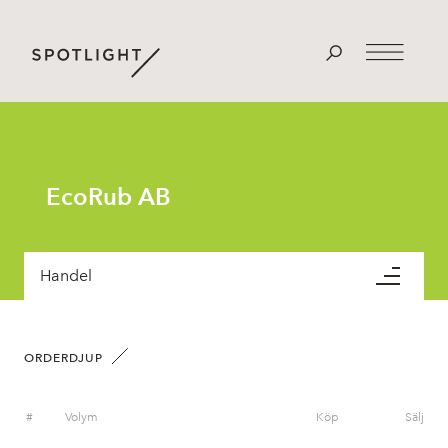
EcoRub AB
Handel
ORDERDJUP
#
Volym
Köp
Sälj