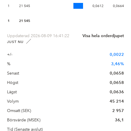
1
21 545
0,0612
0,0664
1
21 545
Uppdaterad 2026-08-09 16:41:22
Visa hela orderdjupet
JUST NU
+/-
0,0022
%
3,46%
Senast
0,0658
Högst
0,0658
Lägst
0,0636
Volym
45 214
Omsatt (SEK)
2 957
Börsvärde (MSEK)
36,1
Tid (Senaste avslut)