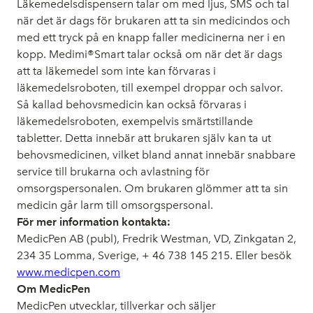
Läkemedelsdispensern talar om med ljus, SMS och tal
när det är dags för brukaren att ta sin medicindos och
med ett tryck på en knapp faller medicinerna ner i en
kopp. Medimi®Smart talar också om när det är dags
att ta läkemedel som inte kan förvaras i
läkemedelsroboten, till exempel droppar och salvor.
Så kallad behovsmedicin kan också förvaras i
läkemedelsroboten, exempelvis smärtstillande
tabletter. Detta innebär att brukaren själv kan ta ut
behovsmedicinen, vilket bland annat innebär snabbare
service till brukarna och avlastning för
omsorgspersonalen. Om brukaren glömmer att ta sin
medicin går larm till omsorgspersonal.
För mer information kontakta:
MedicPen AB (publ), Fredrik Westman, VD, Zinkgatan 2,
234 35 Lomma, Sverige, + 46 738 145 215. Eller besök
www.medicpen.com
Om MedicPen
MedicPen utvecklar, tillverkar och säljer