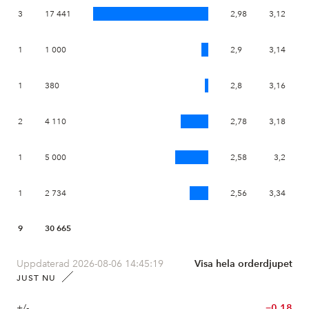
3
17 441
2,98
3,12
1
1 000
2,9
3,14
1
380
2,8
3,16
2
4 110
2,78
3,18
1
5 000
2,58
3,2
1
2 734
2,56
3,34
9
30 665
Uppdaterad 2026-08-06 14:45:19
Visa hela orderdjupet
JUST NU
+/-
−0,18