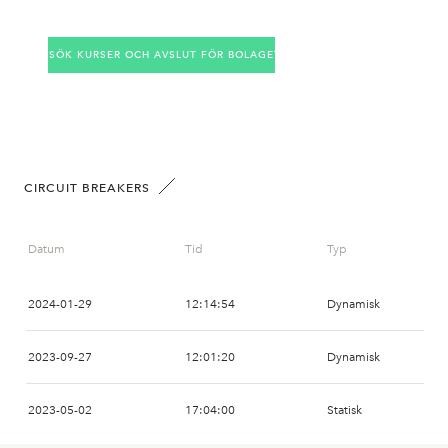
2026-07-23
18
3,400
SÖK KURSER OCH AVSLUT FÖR BOLAGET
2026-07-22
11
3,200
2026-07-21
10
2,880
2026-07-20
1
2,880
CIRCUIT BREAKERS
2026-07-17
Datum
Tid
Typ
2026-07-16
15
2,900
2024-01-29
12:14:54
Dynamisk
2026-07-15
6
2,660
2023-09-27
12:01:20
Dynamisk
2026-07-14
1
2,740
2023-05-02
17:04:00
Statisk
2026-07-13
4
2,740