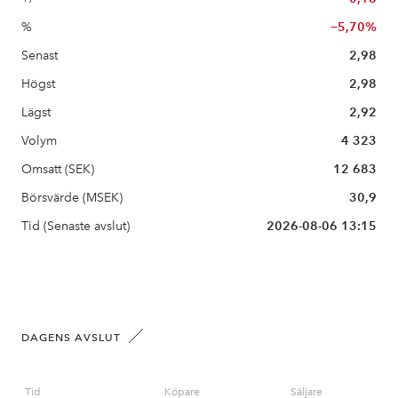
%
−5,70%
Senast
2,98
Högst
2,98
Lägst
2,92
Volym
4 323
Omsatt (SEK)
12 683
Börsvärde (MSEK)
30,9
Tid (Senaste avslut)
2026-08-06 13:15
DAGENS AVSLUT
Tid
Köpare
Säljare