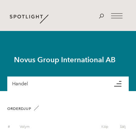
Novus Group International AB
Handel
ORDERDJUP
#
Volym
Köp
Sälj