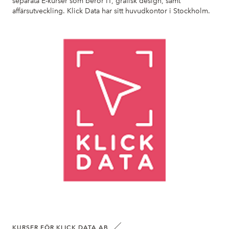
separata E-kurser som berör IT, grafisk design, samt
affärsutveckling. Klick Data har sitt huvudkontor i Stockholm.
KURSER FÖR KLICK DATA AB